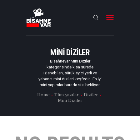
ANA SAYFA
FILMLER
MINI DIZILER
DIZILER
Bisahnevar Mini Diziler
kategorisinde kısa sürede
OYUNCULAR
izlenebilen, sürükleyici yerli ve
yabancı mini dizileri keşfedin. En iyi
DAHA FAZLASI
mini yapımlar burada sizi bekliyor.
Home
Tüm yazılar
Diziler
Mini Diziler