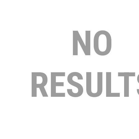
NO
RESULT