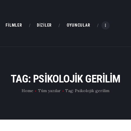
ANA SAYFA
FILMLER
FILMLER
DIZILER
OYUNCULAR
DIZILER
OYUNCULAR
DAHA FAZLASI
TAG: PSIKOLOJIK GERILIM
Home
Tüm yazılar
Tag: Psikolojik gerilim