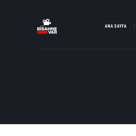
ANA SAYFA