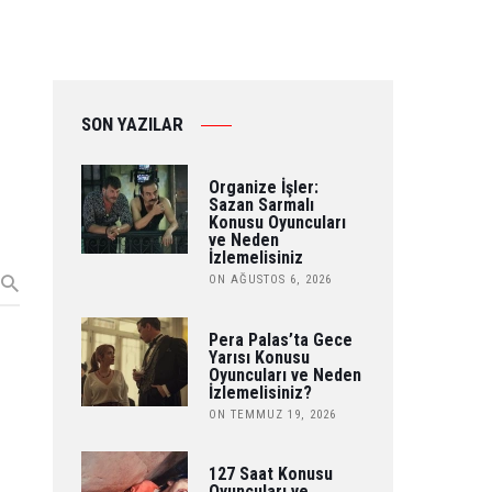
SON YAZILAR
Organize İşler:
Sazan Sarmalı
Konusu Oyuncuları
ve Neden
İzlemelisiniz
ON AĞUSTOS 6, 2026
Pera Palas’ta Gece
Yarısı Konusu
Oyuncuları ve Neden
İzlemelisiniz?
ON TEMMUZ 19, 2026
127 Saat Konusu
Oyuncuları ve