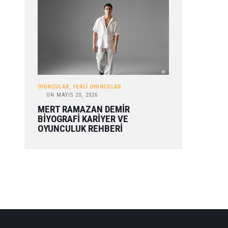
OYUNCULAR
,
YERLI OYUNCULAR
ON
MAYIS 20, 2026
MERT RAMAZAN DEMIR
BIYOGRAFI KARIYER VE
OYUNCULUK REHBERI