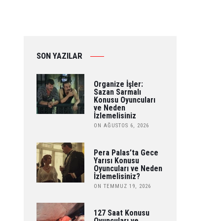
SON YAZILAR
Organize İşler:
Sazan Sarmalı
Konusu Oyuncuları
ve Neden
İzlemelisiniz
ON AĞUSTOS 6, 2026
Pera Palas’ta Gece
Yarısı Konusu
Oyuncuları ve Neden
İzlemelisiniz?
ON TEMMUZ 19, 2026
127 Saat Konusu
Oyuncuları ve