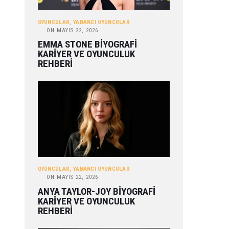
OYUNCULAR
,
YABANCI OYUNCULAR
ON
MAYIS 22, 2026
EMMA STONE BIYOGRAFI
KARIYER VE OYUNCULUK
REHBERI
OYUNCULAR
,
YABANCI OYUNCULAR
ON
MAYIS 22, 2026
ANYA TAYLOR-JOY BIYOGRAFI
KARIYER VE OYUNCULUK
REHBERI