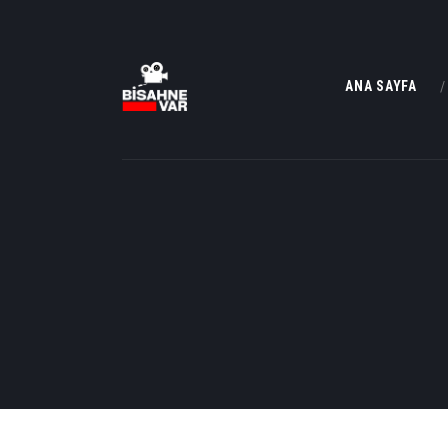
ANA SAYFA