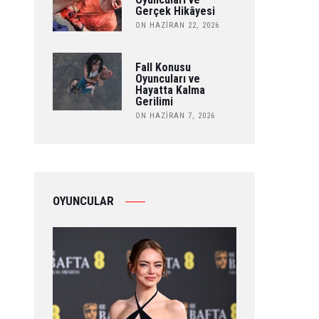
Gerçek Hikâyesi
ON HAZIRAN 22, 2026
Fall Konusu
Oyuncuları ve
Hayatta Kalma
Gerilimi
ON HAZIRAN 7, 2026
OYUNCULAR