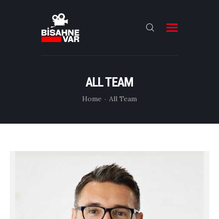
ANA SAYFA
FILMLER
ALL TEAM
DIZILER
Home
All Team
OYUNCULAR
DAHA FAZLASI