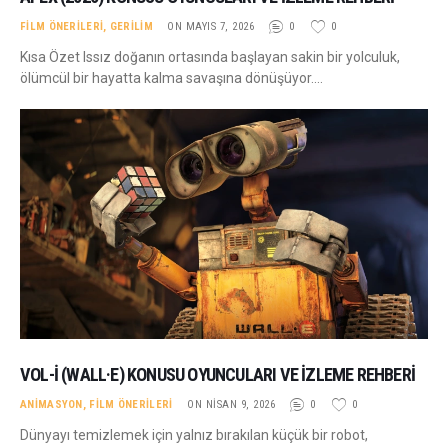
FILM ÖNERILERI
,
GERILIM
ON MAYIS 7, 2026
0
0
Kısa Özet Issız doğanın ortasında başlayan sakin bir yolculuk,
ölümcül bir hayatta kalma savaşına dönüşüyor.…
VOL-İ (WALL·E) KONUSU OYUNCULARI VE İZLEME REHBERI
ANIMASYON
,
FILM ÖNERILERI
ON NISAN 9, 2026
0
0
Dünyayı temizlemek için yalnız bırakılan küçük bir robot,