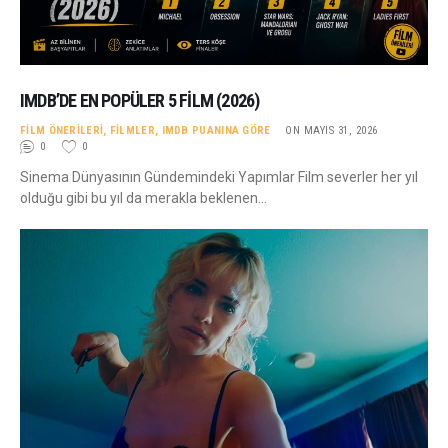
IMDB’DE EN POPÜLER 5 FILM (2026)
FILM ÖNERILERI
,
FILMLER
,
IMDB PUANINA GÖRE
ON MAYIS 31, 2026
0
0
Sinema Dünyasının Gündemindeki Yapımlar Film severler her yıl
olduğu gibi bu yıl da merakla beklenen…