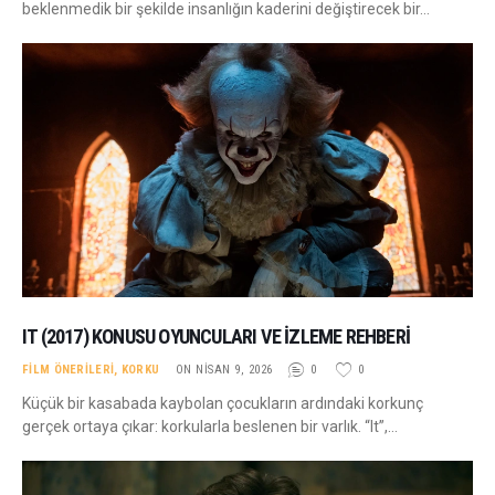
beklenmedik bir şekilde insanlığın kaderini değiştirecek bir…
IT (2017) KONUSU OYUNCULARI VE İZLEME REHBERI
FILM ÖNERILERI
,
KORKU
ON NISAN 9, 2026
0
0
Küçük bir kasabada kaybolan çocukların ardındaki korkunç
gerçek ortaya çıkar: korkularla beslenen bir varlık. “It”,…