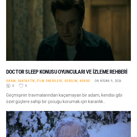
DOCTOR SLEEP KONUSU OYUNCULARI VE İZLEME REHBERI
DRAM
,
FANTASTIK
,
FILM ÖNERILERI
,
GERILIM
,
KORKU
ON NISAN 9, 2026
0
0
Geçmişinin travmalarından kaçamayan bir adam, kendisi gibi
özel güçlere sahip bir çocuğu korumak için karanlık…