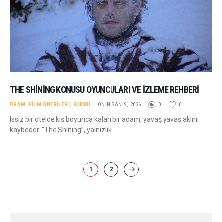
THE SHINING KONUSU OYUNCULARI VE İZLEME REHBERI
DRAM
,
FILM ÖNERILERI
,
KORKU
ON NISAN 9, 2026
0
0
Issız bir otelde kış boyunca kalan bir adam, yavaş yavaş aklını
kaybeder. “The Shining”, yalnızlık…
YAZI
PAGE
1
PAGE
2
>
SAYFALAMASI