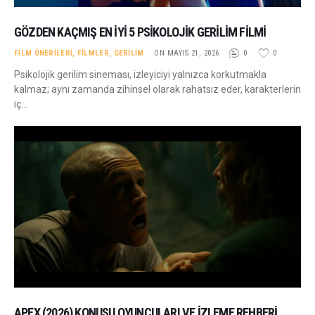
GÖZDEN KAÇMIŞ EN İYI 5 PSIKOLOJIK GERILIM FILMI
FILM ÖNERILERI
,
FILMLER
,
GERILIM
ON MAYIS 21, 2026
0
0
Psikolojik gerilim sineması, izleyiciyi yalnızca korkutmakla
kalmaz; aynı zamanda zihinsel olarak rahatsız eder, karakterlerin
iç…
APEX (2026) KONUSU OYUNCULARI VE İZLEME REHBERI