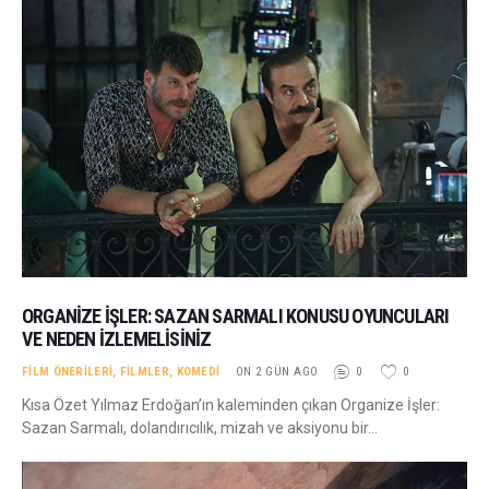
ORGANIZE İŞLER: SAZAN SARMALI KONUSU OYUNCULARI
VE NEDEN İZLEMELISINIZ
FILM ÖNERILERI
,
FILMLER
,
KOMEDI
ON 2 GÜN AGO
0
0
Kısa Özet Yılmaz Erdoğan’ın kaleminden çıkan Organize İşler:
Sazan Sarmalı, dolandırıcılık, mizah ve aksiyonu bir…