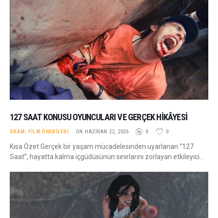
127 SAAT KONUSU OYUNCULARI VE GERÇEK HIKÂYESI
DRAM
,
FILM ÖNERILERI
ON HAZIRAN 22, 2026
0
0
Kısa Özet Gerçek bir yaşam mücadelesinden uyarlanan “127
Saat”, hayatta kalma içgüdüsünün sınırlarını zorlayan etkileyici…