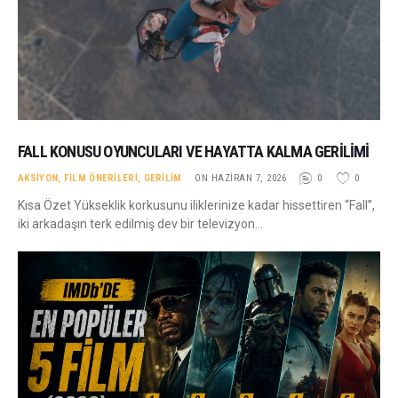
FALL KONUSU OYUNCULARI VE HAYATTA KALMA GERILIMI
AKSIYON
,
FILM ÖNERILERI
,
GERILIM
ON HAZIRAN 7, 2026
0
0
Kısa Özet Yükseklik korkusunu iliklerinize kadar hissettiren “Fall”,
iki arkadaşın terk edilmiş dev bir televizyon…