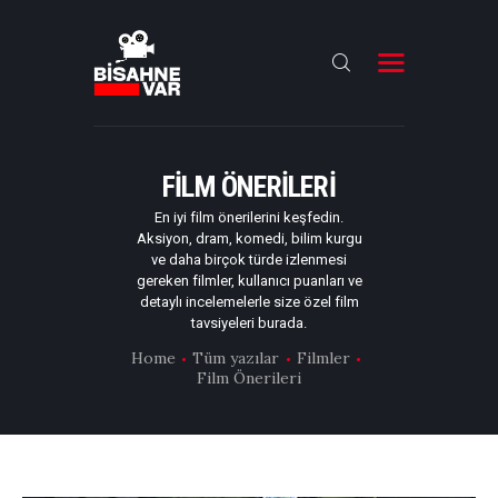
ANA SAYFA
FILMLER
FILM ÖNERILERI
DIZILER
En iyi film önerilerini keşfedin.
Aksiyon, dram, komedi, bilim kurgu
OYUNCULAR
ve daha birçok türde izlenmesi
gereken filmler, kullanıcı puanları ve
DAHA FAZLASI
detaylı incelemelerle size özel film
tavsiyeleri burada.
Home
Tüm yazılar
Filmler
Film Önerileri