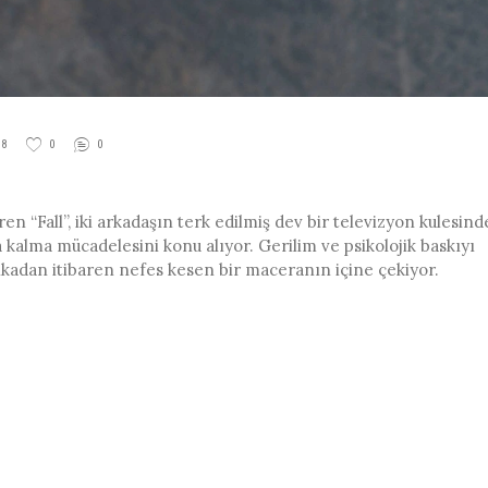
18
0
0
ren “Fall”, iki arkadaşın terk edilmiş dev bir televizyon kulesind
kalma mücadelesini konu alıyor. Gerilim ve psikolojik baskıyı
dakikadan itibaren nefes kesen bir maceranın içine çekiyor.