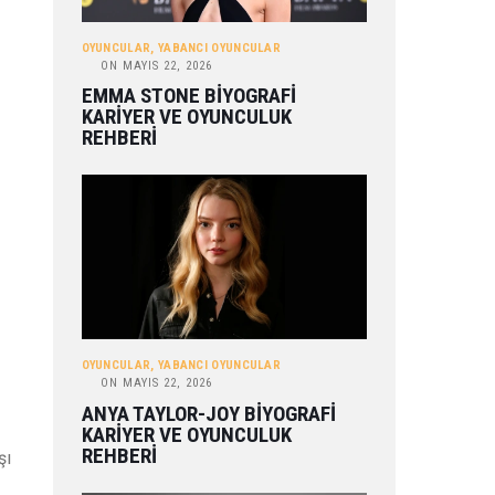
OYUNCULAR
,
YABANCI OYUNCULAR
ON
MAYIS 22, 2026
EMMA STONE BIYOGRAFI
KARIYER VE OYUNCULUK
REHBERI
OYUNCULAR
,
YABANCI OYUNCULAR
ON
MAYIS 22, 2026
ANYA TAYLOR-JOY BIYOGRAFI
KARIYER VE OYUNCULUK
REHBERI
şı