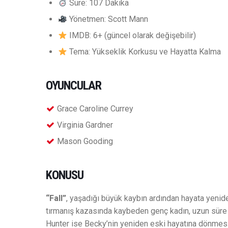
Süre: 107 Dakika
Yönetmen:
Scott Mann
IMDB: 6+ (güncel olarak değişebilir)
Tema: Yükseklik Korkusu ve Hayatta Kalma
OYUNCULAR
Grace Caroline Currey
Virginia Gardner
Mason Gooding
KONUSU
“Fall”
, yaşadığı büyük kaybın ardından hayata yeniden
tırmanış kazasında kaybeden genç kadın, uzun süre 
Hunter ise Becky’nin yeniden eski hayatına dönmesi iç