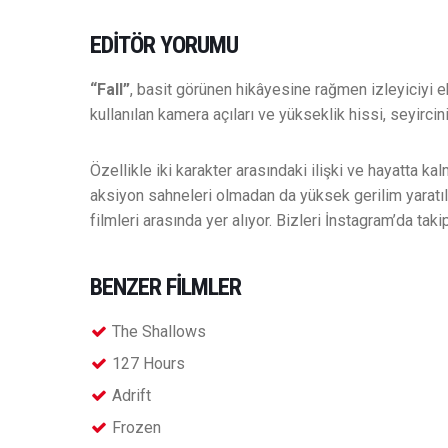
EDITÖR YORUMU
“Fall”
, basit görünen hikâyesine rağmen izleyiciyi e
kullanılan kamera açıları ve yükseklik hissi, seyircin
Özellikle iki karakter arasındaki ilişki ve hayatta 
aksiyon sahneleri olmadan da yüksek gerilim yaratıl
filmleri arasında yer alıyor. Bizleri İnstagram’da tak
BENZER FILMLER
The Shallows
127 Hours
Adrift
Frozen