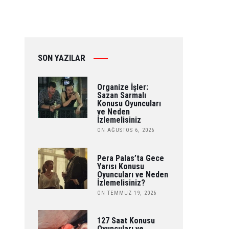
SON YAZILAR
Organize İşler:
Sazan Sarmalı
Konusu Oyuncuları
ve Neden
İzlemelisiniz
ON AĞUSTOS 6, 2026
Pera Palas’ta Gece
Yarısı Konusu
Oyuncuları ve Neden
İzlemelisiniz?
ON TEMMUZ 19, 2026
127 Saat Konusu
Oyuncuları ve