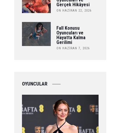
Gerçek Hikâyesi
ON HAZIRAN 22, 2026
Fall Konusu
Oyuncuları ve
Hayatta Kalma
Gerilimi
ON HAZIRAN 7, 2026
OYUNCULAR