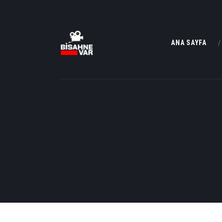
ANA SAYFA