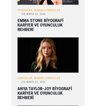
OYUNCULAR
,
YABANCI OYUNCULAR
ON
MAYIS 22, 2026
EMMA STONE BIYOGRAFI
KARIYER VE OYUNCULUK
REHBERI
OYUNCULAR
,
YABANCI OYUNCULAR
ON
MAYIS 22, 2026
ANYA TAYLOR-JOY BIYOGRAFI
KARIYER VE OYUNCULUK
REHBERI