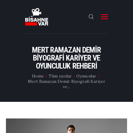
ANA SAYFA
FILMLER
MERT RAMAZAN DEMIR
BIYOGRAFI KARIYER VE
DIZILER
OYUNCULUK REHBERI
OYUNCULAR
Home
Tüm yazılar
Oyuncular
DAHA FAZLASI
Mert Ramazan Demir Biyografi Kariyer
ve...