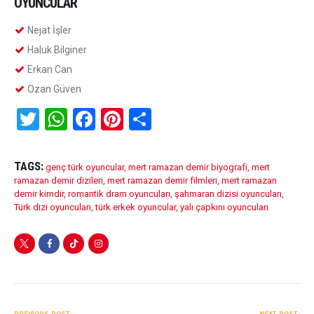
OYUNCULAR
Nejat İşler
Haluk Bilginer
Erkan Can
Ozan Güven
T
W
F
Pi
S
wi
h
a
nt
h
tt
at
ce
er
ar
TAGS:
genç türk oyuncular
,
mert ramazan demir biyografi
,
mert
er
s
b
es
e
ramazan demir dizileri
,
mert ramazan demir filmleri
,
mert ramazan
demir kimdir
,
romantik dram oyuncuları
,
şahmaran dizisi oyuncuları
,
A
o
t
Türk dizi oyuncuları
,
türk erkek oyuncular
,
yalı çapkını oyuncuları
p
o
p
k
YAZI
GEZINMESI