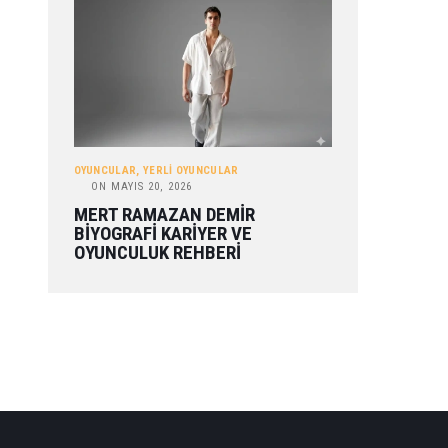
OYUNCULAR
,
YERLI OYUNCULAR
ON
MAYIS 20, 2026
MERT RAMAZAN DEMIR
BIYOGRAFI KARIYER VE
OYUNCULUK REHBERI