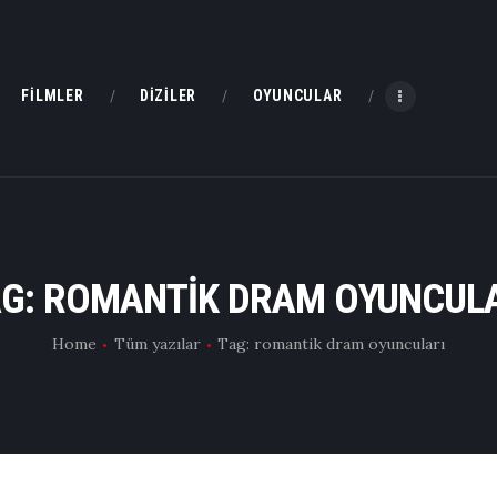
ANA SAYFA
FILMLER
FILMLER
DIZILER
OYUNCULAR
DIZILER
OYUNCULAR
DAHA FAZLASI
G: ROMANTIK DRAM OYUNCUL
Home
Tüm yazılar
Tag: romantik dram oyuncuları