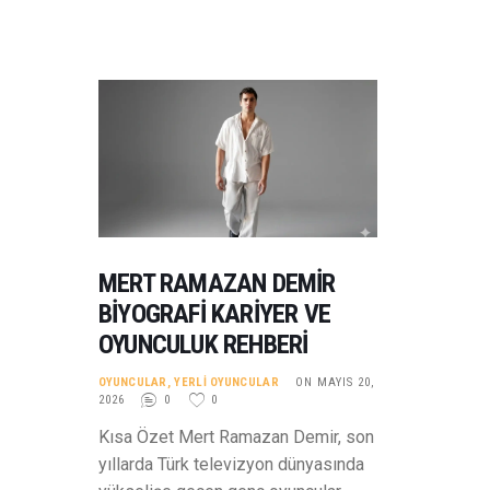
MERT RAMAZAN DEMIR
BIYOGRAFI KARIYER VE
OYUNCULUK REHBERI
OYUNCULAR
,
YERLI OYUNCULAR
ON MAYIS 20,
2026
0
0
Kısa Özet Mert Ramazan Demir, son
yıllarda Türk televizyon dünyasında