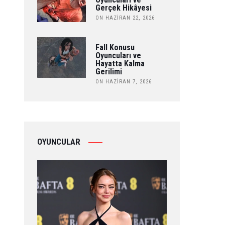
Gerçek Hikâyesi
ON HAZIRAN 22, 2026
Fall Konusu
Oyuncuları ve
Hayatta Kalma
Gerilimi
ON HAZIRAN 7, 2026
OYUNCULAR