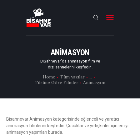
ANA SAYFA
FILMLER
ANIMASYON
DIZILER
BiSahneVar’da animasyon film ve
dizi sahnelerini keşfedin.
OYUNCULAR
Home
Tüm yazılar
...
Türüne Göre Filmler
Animasyon
DAHA FAZLASI
Bisahnevar Animasyon kategorisinde eğlenceli ve yaratıcı
animasyon filmlerini keşfedin. Çocuklar ve yetişkinler için en iyi
animasyon yapımları burada.