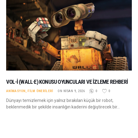
VOL-İ (WALL·E) KONUSU OYUNCULARI VE İZLEME REHBERI
ANIMASYON
,
FILM ÖNERILERI
ON NISAN 9, 2026
0
0
Dünyayı temizlemek için yalnız bırakılan küçük bir robot,
beklenmedik bir şekilde insanlığın kaderini değiştirecek bir…