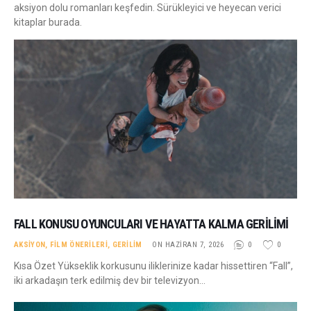
aksiyon dolu romanları keşfedin. Sürükleyici ve heyecan verici
kitaplar burada.
FALL KONUSU OYUNCULARI VE HAYATTA KALMA GERILIMI
AKSIYON
,
FILM ÖNERILERI
,
GERILIM
ON HAZIRAN 7, 2026
0
0
Kısa Özet Yükseklik korkusunu iliklerinize kadar hissettiren “Fall”,
iki arkadaşın terk edilmiş dev bir televizyon…