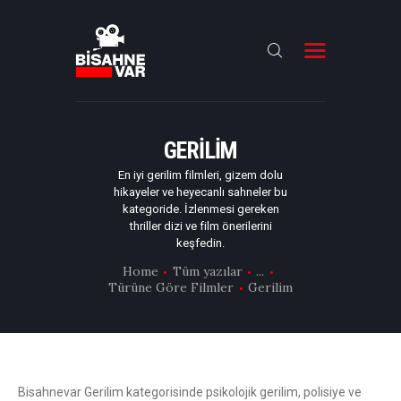
ANA SAYFA
FILMLER
GERILIM
DIZILER
En iyi gerilim filmleri, gizem dolu
hikayeler ve heyecanlı sahneler bu
OYUNCULAR
kategoride. İzlenmesi gereken
thriller dizi ve film önerilerini
DAHA FAZLASI
keşfedin.
Home
Tüm yazılar
...
Türüne Göre Filmler
Gerilim
Bisahnevar Gerilim kategorisinde psikolojik gerilim, polisiye ve