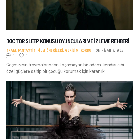
DOCTOR SLEEP KONUSU OYUNCULARI VE İZLEME REHBERI
DRAM
,
FANTASTIK
,
FILM ÖNERILERI
,
GERILIM
,
KORKU
ON NISAN 9, 2026
0
0
Geçmişinin travmalarından kaçamayan bir adam, kendisi gibi
özel güçlere sahip bir çocuğu korumak için karanlık…