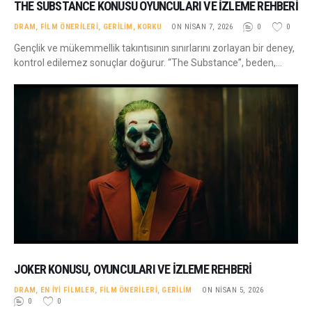
THE SUBSTANCE KONUSU OYUNCULARI VE İZLEME REHBERI
DRAM
,
FILM ÖNERILERI
,
GERILIM
,
KORKU
ON NISAN 7, 2026
0
0
Gençlik ve mükemmellik takıntısının sınırlarını zorlayan bir deney,
kontrol edilemez sonuçlar doğurur. “The Substance”, beden,…
JOKER KONUSU, OYUNCULARI VE İZLEME REHBERI
DRAM
,
EN İYI FILMLER
,
FILM ÖNERILERI
,
GERILIM
ON NISAN 5, 2026
0
0