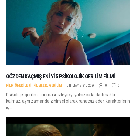
GÖZDEN KAÇMIŞ EN İYI 5 PSIKOLOJIK GERILIM FILMI
FILM ÖNERILERI
,
FILMLER
,
GERILIM
ON MAYIS 21, 2026
0
0
Psikolojik gerilim sineması, izleyiciyi yalnızca korkutmakla
kalmaz; aynı zamanda zihinsel olarak rahatsız eder, karakterlerin
iç…