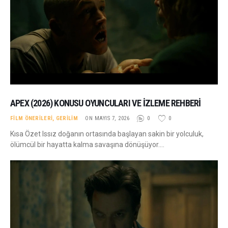
APEX (2026) KONUSU OYUNCULARI VE İZLEME REHBERI
FILM ÖNERILERI
,
GERILIM
ON MAYIS 7, 2026
0
0
Kısa Özet Issız doğanın ortasında başlayan sakin bir yolculuk,
ölümcül bir hayatta kalma savaşına dönüşüyor.…