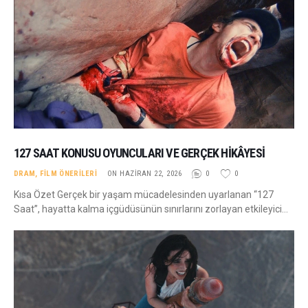
127 SAAT KONUSU OYUNCULARI VE GERÇEK HIKÂYESI
DRAM
,
FILM ÖNERILERI
ON HAZIRAN 22, 2026
0
0
Kısa Özet Gerçek bir yaşam mücadelesinden uyarlanan “127
Saat”, hayatta kalma içgüdüsünün sınırlarını zorlayan etkileyici…