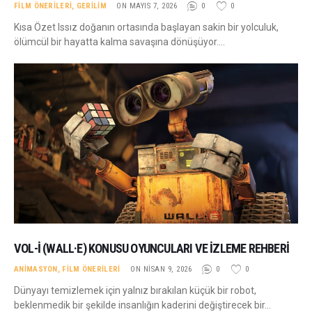
FILM ÖNERILERI
,
GERILIM
ON MAYIS 7, 2026
0
0
Kısa Özet Issız doğanın ortasında başlayan sakin bir yolculuk,
ölümcül bir hayatta kalma savaşına dönüşüyor.…
VOL-İ (WALL·E) KONUSU OYUNCULARI VE İZLEME REHBERI
ANIMASYON
,
FILM ÖNERILERI
ON NISAN 9, 2026
0
0
Dünyayı temizlemek için yalnız bırakılan küçük bir robot,
beklenmedik bir şekilde insanlığın kaderini değiştirecek bir…