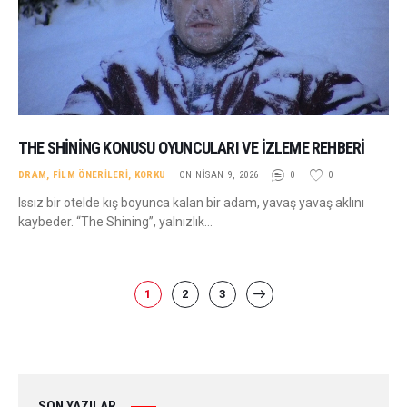
THE SHINING KONUSU OYUNCULARI VE İZLEME REHBERI
DRAM
,
FILM ÖNERILERI
,
KORKU
ON NISAN 9, 2026
0
0
Issız bir otelde kış boyunca kalan bir adam, yavaş yavaş aklını
kaybeder. “The Shining”, yalnızlık…
YAZI
PAGE
1
PAGE
2
PAGE
3
>
SAYFALAMASI
SON YAZILAR