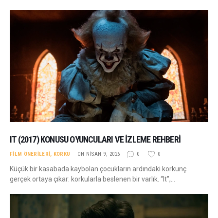
IT (2017) KONUSU OYUNCULARI VE İZLEME REHBERI
FILM ÖNERILERI
,
KORKU
ON NISAN 9, 2026
0
0
Küçük bir kasabada kaybolan çocukların ardındaki korkunç
gerçek ortaya çıkar: korkularla beslenen bir varlık. “It”,…