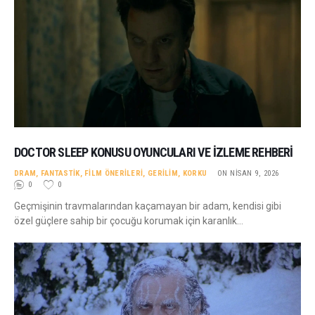
DOCTOR SLEEP KONUSU OYUNCULARI VE İZLEME REHBERI
DRAM
,
FANTASTIK
,
FILM ÖNERILERI
,
GERILIM
,
KORKU
ON NISAN 9, 2026
0
0
Geçmişinin travmalarından kaçamayan bir adam, kendisi gibi
özel güçlere sahip bir çocuğu korumak için karanlık…