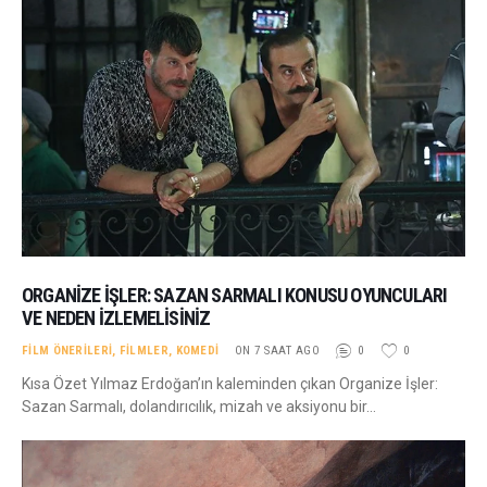
ORGANIZE İŞLER: SAZAN SARMALI KONUSU OYUNCULARI
VE NEDEN İZLEMELISINIZ
FILM ÖNERILERI
,
FILMLER
,
KOMEDI
ON 7 SAAT AGO
0
0
Kısa Özet Yılmaz Erdoğan’ın kaleminden çıkan Organize İşler:
Sazan Sarmalı, dolandırıcılık, mizah ve aksiyonu bir…