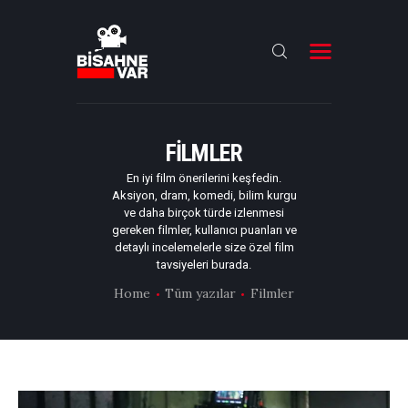
ANA SAYFA
FILMLER
FILMLER
DIZILER
En iyi film önerilerini keşfedin.
Aksiyon, dram, komedi, bilim kurgu
OYUNCULAR
ve daha birçok türde izlenmesi
gereken filmler, kullanıcı puanları ve
DAHA FAZLASI
detaylı incelemelerle size özel film
tavsiyeleri burada.
Home
Tüm yazılar
Filmler