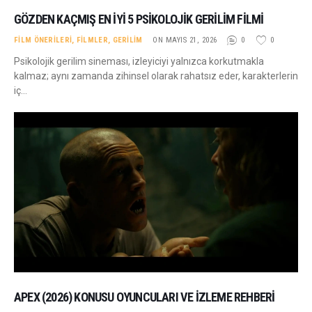
GÖZDEN KAÇMIŞ EN İYI 5 PSIKOLOJIK GERILIM FILMI
FILM ÖNERILERI
,
FILMLER
,
GERILIM
ON MAYIS 21, 2026
0
0
Psikolojik gerilim sineması, izleyiciyi yalnızca korkutmakla
kalmaz; aynı zamanda zihinsel olarak rahatsız eder, karakterlerin
iç…
APEX (2026) KONUSU OYUNCULARI VE İZLEME REHBERI