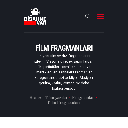
ANA SAYFA
FILMLER
FILM FRAGMANLARI
DIZILER
En yeni film ve dizi fragmanlarını
izleyin. Vizyona girecek yapımlardan
OYUNCULAR
ilk görüntüler, resmi tanıtımlar ve
merak edilen sahneler Fragmanlar
DAHA FAZLASI
kategorisinde sizi bekliyor. Aksiyon,
gerilim, korku, komedi ve daha
fazlası burada.
Home
Tüm yazılar
Fragmanlar
Film Fragmanları