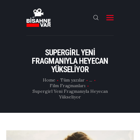
ANA SAYFA
FILMLER
SUPERGIRL YENI
FRAGMANIYLA HEYECAN
DIZILER
YÜKSELIYOR
OYUNCULAR
Home
Tüm yazılar
...
DAHA FAZLASI
Film Fragmanları
Supergirl Yeni Fragmanıyla Heyecan
Yükseliyor