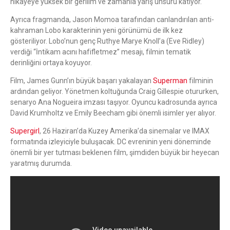
hikâyeye yüksek bir gerilim ve zamanla yarış unsuru katıyor.
Ayrıca fragmanda, Jason Momoa tarafından canlandırılan anti-
kahraman Lobo karakterinin yeni görünümü de ilk kez
gösteriliyor. Lobo’nun genç Ruthye Marye Knoll’a (Eve Ridley)
verdiği “İntikam acını hafifletmez” mesajı, filmin tematik
derinliğini ortaya koyuyor.
Film, James Gunn’ın büyük başarı yakalayan
Superman
filminin
ardından geliyor. Yönetmen koltuğunda Craig Gillespie otururken,
senaryo Ana Nogueira imzası taşıyor. Oyuncu kadrosunda ayrıca
David Krumholtz ve Emily Beecham gibi önemli isimler yer alıyor.
Supergirl
, 26 Haziran’da Kuzey Amerika’da sinemalar ve IMAX
formatında izleyiciyle buluşacak. DC evreninin yeni döneminde
önemli bir yer tutması beklenen film, şimdiden büyük bir heyecan
yaratmış durumda.