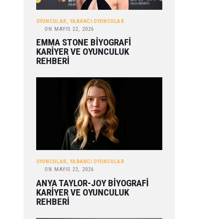
OYUNCULAR
,
YABANCI OYUNCULAR
ON
MAYIS 22, 2026
EMMA STONE BIYOGRAFI
KARIYER VE OYUNCULUK
REHBERI
OYUNCULAR
,
YABANCI OYUNCULAR
ON
MAYIS 22, 2026
ANYA TAYLOR-JOY BIYOGRAFI
KARIYER VE OYUNCULUK
REHBERI