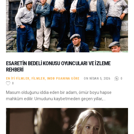
ESARETIN BEDELI KONUSU OYUNCULARI VE İZLEME
REHBERI
EN İYI FILMLER
,
FILMLER
,
IMDB PUANINA GÖRE
ON NISAN 5, 2026
0
0
Masum olduğunu iddia eden bir adam, ömür boyu hapse
mahkûm edilir. Umudunu kaybetmeden geçen yıllar,…