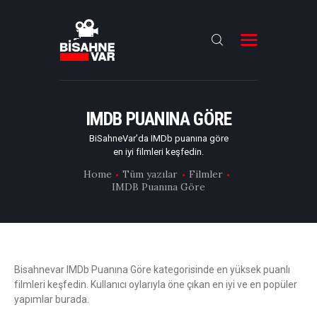
ANA SAYFA
FILMLER
IMDB PUANINA GÖRE
DIZILER
BiSahneVar’da IMDb puanına göre
en iyi filmleri keşfedin.
OYUNCULAR
Home
Tüm yazılar
Filmler
IMDB Puanına Göre
DAHA FAZLASI
Bisahnevar IMDb Puanına Göre kategorisinde en yüksek puanlı
filmleri keşfedin. Kullanıcı oylarıyla öne çıkan en iyi ve en popüler
yapımlar burada.