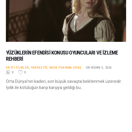
YÜZÜKLERIN EFENDISI KONUSU OYUNCULARI VE İZLEME
REHBERI
EN İYI FILMLER
,
FANTASTIK
,
IMDB PUANINA GÖRE
ON NISAN 5, 2026
0
0
Orta Dünya’nın kaderi, son büyük savaşta belirlenmek üzeredir.
İyilik ile kötülüğün karşı karşıya geldiği bu…