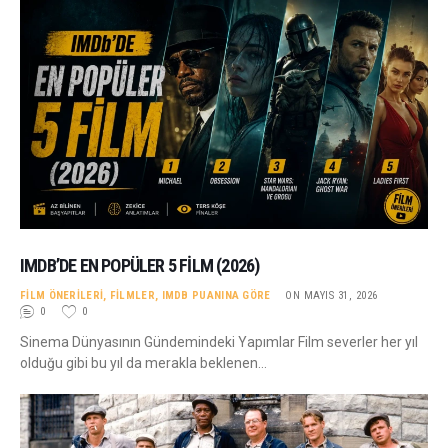
IMDB’DE EN POPÜLER 5 FILM (2026)
FILM ÖNERILERI
,
FILMLER
,
IMDB PUANINA GÖRE
ON MAYIS 31, 2026
0
0
Sinema Dünyasının Gündemindeki Yapımlar Film severler her yıl
olduğu gibi bu yıl da merakla beklenen…