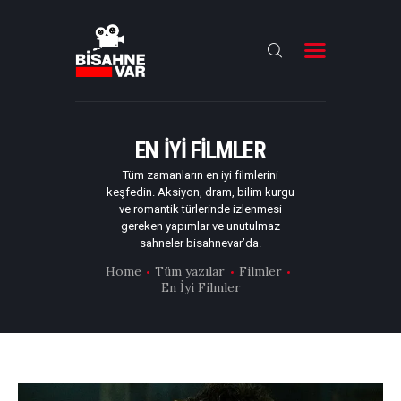
ANA SAYFA
FILMLER
EN İYI FILMLER
DIZILER
Tüm zamanların en iyi filmlerini
keşfedin. Aksiyon, dram, bilim kurgu
OYUNCULAR
ve romantik türlerinde izlenmesi
gereken yapımlar ve unutulmaz
DAHA FAZLASI
sahneler bisahnevar’da.
Home
Tüm yazılar
Filmler
En İyi Filmler