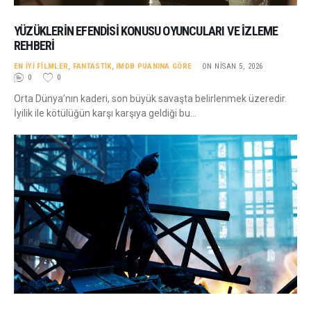
YÜZÜKLERIN EFENDISI KONUSU OYUNCULARI VE İZLEME
REHBERI
EN İYI FILMLER
,
FANTASTIK
,
IMDB PUANINA GÖRE
ON NISAN 5, 2026
0
0
Orta Dünya’nın kaderi, son büyük savaşta belirlenmek üzeredir.
İyilik ile kötülüğün karşı karşıya geldiği bu…