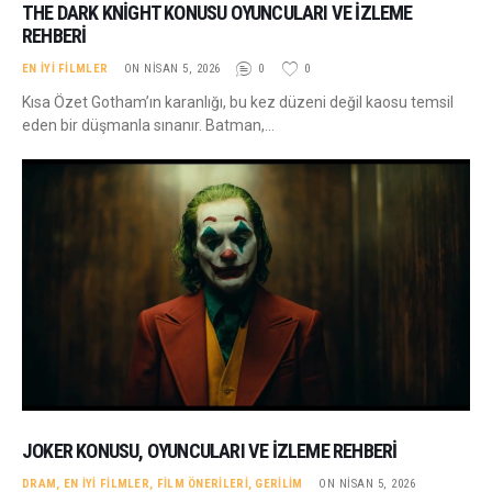
THE DARK KNIGHT KONUSU OYUNCULARI VE İZLEME
REHBERI
EN İYI FILMLER
ON NISAN 5, 2026
0
0
Kısa Özet Gotham’ın karanlığı, bu kez düzeni değil kaosu temsil
eden bir düşmanla sınanır. Batman,…
JOKER KONUSU, OYUNCULARI VE İZLEME REHBERI
DRAM
,
EN İYI FILMLER
,
FILM ÖNERILERI
,
GERILIM
ON NISAN 5, 2026