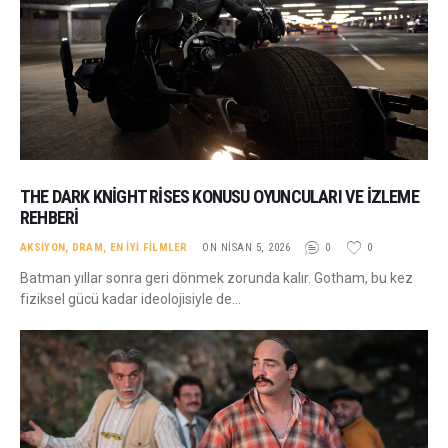
THE DARK KNIGHT RISES KONUSU OYUNCULARI VE İZLEME
REHBERI
AKSIYON
,
DRAM
,
EN İYI FILMLER
ON NISAN 5, 2026
0
0
Batman yıllar sonra geri dönmek zorunda kalır. Gotham, bu kez
fiziksel gücü kadar ideolojisiyle de…