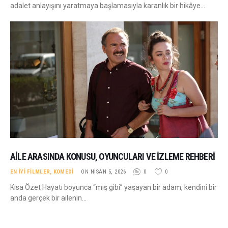
adalet anlayışını yaratmaya başlamasıyla karanlık bir hikâye…
AILE ARASINDA KONUSU, OYUNCULARI VE İZLEME REHBERI
EN İYI FILMLER
,
KOMEDI
ON NISAN 5, 2026
0
0
Kısa Özet Hayatı boyunca “mış gibi” yaşayan bir adam, kendini bir
anda gerçek bir ailenin…