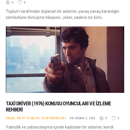
0
0
Toplum tarafından dışlanan bir adamın, yavaş yavaş karanlığın
sembolüne dönüşme hikayesi. Joker, sadece bir kötü…
TAXI DRIVER (1976) KONUSU OYUNCULARI VE İZLEME
REHBERI
DRAM
,
EN İYI FILMLER
,
FILM ÖNERILERI
ON NISAN 5, 2026
0
0
Yalnızlık ve yabancılaşma içinde kaybolan bir adamın, kendi