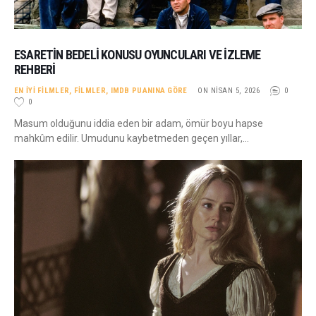
ESARETIN BEDELI KONUSU OYUNCULARI VE İZLEME
REHBERI
EN İYI FILMLER
,
FILMLER
,
IMDB PUANINA GÖRE
ON NISAN 5, 2026
0
0
Masum olduğunu iddia eden bir adam, ömür boyu hapse
mahkûm edilir. Umudunu kaybetmeden geçen yıllar,…