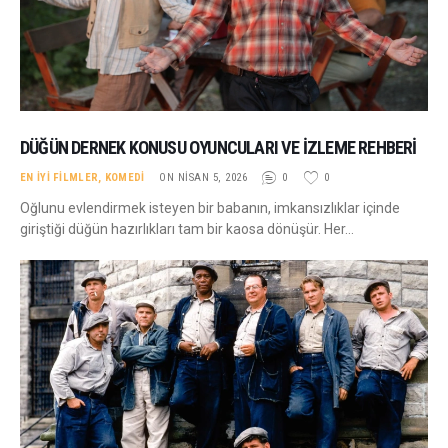
DÜĞÜN DERNEK KONUSU OYUNCULARI VE İZLEME REHBERI
EN İYI FILMLER
,
KOMEDI
ON NISAN 5, 2026
0
0
Oğlunu evlendirmek isteyen bir babanın, imkansızlıklar içinde
giriştiği düğün hazırlıkları tam bir kaosa dönüşür. Her…