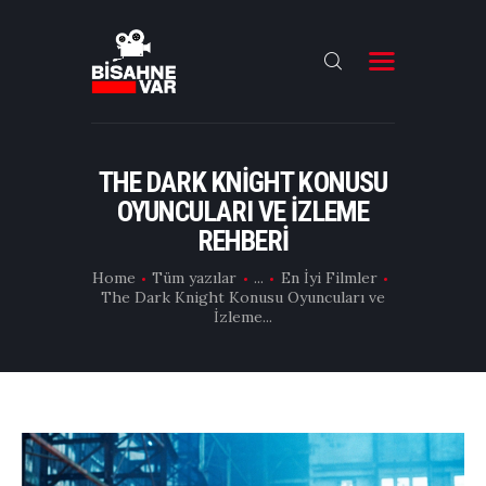
ANA SAYFA
FILMLER
THE DARK KNIGHT KONUSU
OYUNCULARI VE İZLEME
DIZILER
REHBERI
OYUNCULAR
Home
Tüm yazılar
...
En İyi Filmler
DAHA FAZLASI
The Dark Knight Konusu Oyuncuları ve
İzleme...