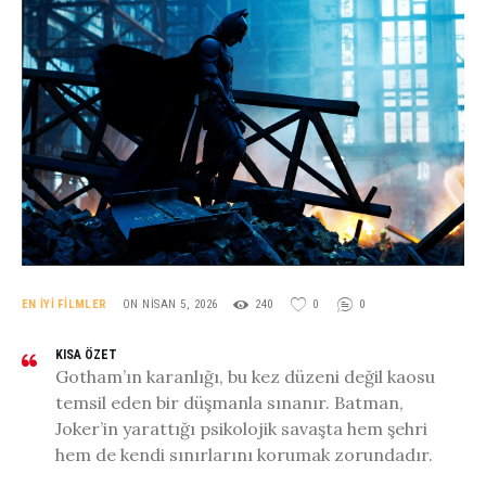
EN İYI FILMLER
ON NISAN 5, 2026
240
0
0
KISA ÖZET
Gotham’ın karanlığı, bu kez düzeni değil kaosu
temsil eden bir düşmanla sınanır. Batman,
Joker’in yarattığı psikolojik savaşta hem şehri
hem de kendi sınırlarını korumak zorundadır.