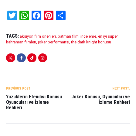
T
W
F
Pi
S
wi
h
a
nt
h
tt
at
ce
er
ar
TAGS:
aksiyon film önerileri
,
batman filmi inceleme
,
en iyi süper
er
s
b
es
e
kahraman filmleri
,
joker performansı
,
the dark knight konusu
A
o
t
p
o
p
k
YAZI
GEZINMESI
PREVIOUS POST:
NEXT POST:
Yüzüklerin Efendisi Konusu
Joker Konusu, Oyuncuları ve
Oyuncuları ve İzleme
İzleme Rehberi
Rehberi