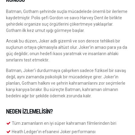
Batman, Gotham şehrinde suçla mücadelede önemli bir ilerleme
kaydetmiştir. Polis şefi Gordon ve savcı Harvey Dent ile birlikte
şehirdeki organize suç örgütlerini çökertmeye yaklaşırlar.
Gotham ilk kez umut ışığı görmeye başlar.
Ancak bu düzen, Joker adlı gizemli ve son derece tehlikeli bir
suçlunun ortaya çıkmasıyla altüst olur. Joker’in amacı para ya da
güç değildir; onun hedefi kaos yaratmak ve insanların ahlaki
sınırlarını test etmektir.
Batman, Joker’i durdurmaya çalışırken sadece fiziksel bir savaş
değil, aynı zamanda psikolojik bir mücadeleye girer. Joker’in
planları, Gotham halkını ve şehrin kahramanlarını zor seçimlerle
karşı karşıya bırakır. Bu süreçte Batman, kahraman olmanın
bedelini ağır bir şekilde ödemek zorunda kalır.
NEDEN İZLEMELISIN?
Tüm zamanların en iyi süper kahraman filmlerinden biri
Heath Ledger’ın efsanevi Joker performansı