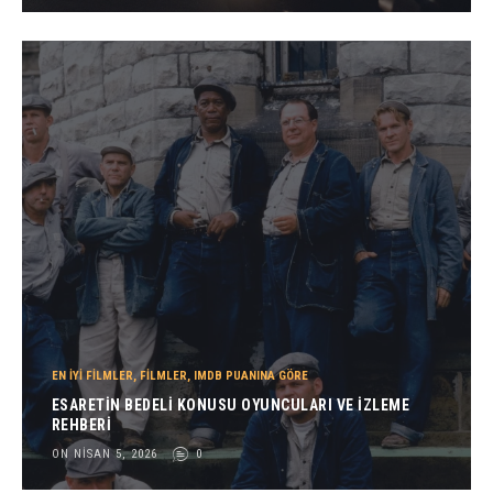
EN İYI FILMLER
,
FILMLER
,
IMDB PUANINA GÖRE
ESARETIN BEDELI KONUSU OYUNCULARI VE İZLEME
REHBERI
ON NISAN 5, 2026
0