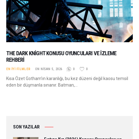
THE DARK KNIGHT KONUSU OYUNCULARI VE İZLEME
REHBERI
EN İYI FILMLER
ON NISAN 5, 2026
0
0
Kısa Özet Gotham’ın karanlığı, bu kez düzeni değil kaosu temsil
eden bir düşmanla sınanır. Batman,…
SON YAZILAR