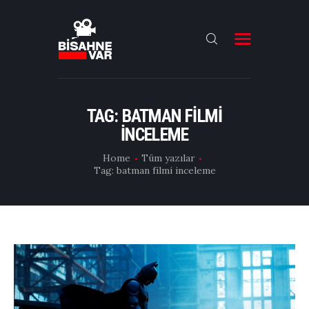
ANA SAYFA
FILMLER
TAG: BATMAN FILMI
INCELEME
DIZILER
Home
Tüm yazılar
OYUNCULAR
Tag: batman filmi inceleme
DAHA FAZLASI