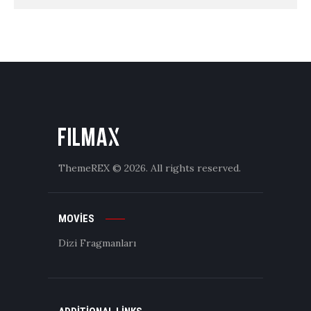
ThemeREX
© 2026. All rights reserved.
MOVIES
Dizi Fragmanları