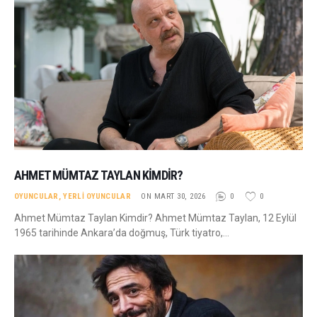
AHMET MÜMTAZ TAYLAN KIMDIR?
OYUNCULAR
,
YERLI OYUNCULAR
ON MART 30, 2026
0
0
Ahmet Mümtaz Taylan Kimdir? Ahmet Mümtaz Taylan, 12 Eylül
1965 tarihinde Ankara’da doğmuş, Türk tiyatro,…