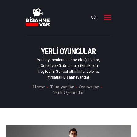
ANA SAYFA
FILMLER
YERLI OYUNCULAR
DIZILER
Yerli oyuncuların sahne aldığı tiyatro,
gösteri ve kültür sanat etkinliklerini
OYUNCULAR
keşfedin. Güncel etkinlikler ve bilet
fırsatları Bisahnevar’da!
DAHA FAZLASI
Home
Tüm yazılar
Oyuncular
Yerli Oyuncular