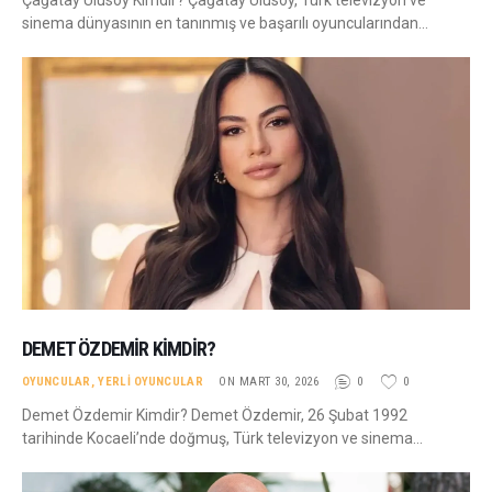
sinema dünyasının en tanınmış ve başarılı oyuncularından…
DEMET ÖZDEMIR KIMDIR?
OYUNCULAR
,
YERLI OYUNCULAR
ON MART 30, 2026
0
0
Demet Özdemir Kimdir? Demet Özdemir, 26 Şubat 1992
tarihinde Kocaeli’nde doğmuş, Türk televizyon ve sinema…