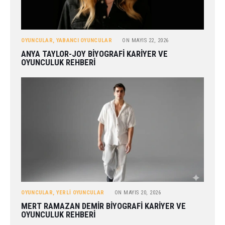
OYUNCULAR
,
YABANCI OYUNCULAR
ON
MAYIS 22, 2026
ANYA TAYLOR-JOY BIYOGRAFI KARIYER VE
OYUNCULUK REHBERI
OYUNCULAR
,
YERLI OYUNCULAR
ON
MAYIS 20, 2026
MERT RAMAZAN DEMIR BIYOGRAFI KARIYER VE
OYUNCULUK REHBERI