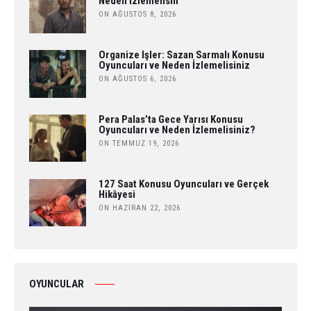
Neden İzlemelisin
ON AĞUSTOS 8, 2026
Organize İşler: Sazan Sarmalı Konusu
Oyuncuları ve Neden İzlemelisiniz
ON AĞUSTOS 6, 2026
Pera Palas’ta Gece Yarısı Konusu
Oyuncuları ve Neden İzlemelisiniz?
ON TEMMUZ 19, 2026
127 Saat Konusu Oyuncuları ve Gerçek
Hikâyesi
ON HAZIRAN 22, 2026
OYUNCULAR