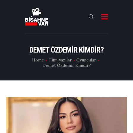
ANA SAYFA
FILMLER
DEMET ÖZDEMIR KIMDIR?
DIZILER
Home
Tüm yazılar
Oyuncular
Demet Özdemir Kimdir?
OYUNCULAR
DAHA FAZLASI