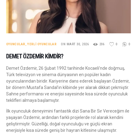
OYUNCULAR
,
YERLI OYUNCULAR
ON MART 30, 2026
206
0
0
DEMET ÖZDEMIR KIMDIR?
Demet Özdemir, 26 Şubat 1992 tarihinde Kocaeli’nde doğmuş,
Türk televizyon ve sinema dünyasının en popüler kadın
oyuncularından biridir. Kariyerine dans ederek başlayan Özdemir,
bir dönem Mustafa Sandal’ın klibinde yer alarak dikkat çekmiştir.
Sahne performansı ve enerjisi sayesinde kısa sürede oyunculuk
teklifleri almaya başlamıştır.
İlk oyunculuk deneyimini fantastik dizi Sana Bir Sır Vereceğim ile
yaşayan Özdemir, ardından farklı projelerde rol alarak kendini
geliştirmiştir. Güzelliği, doğal oyunculuğu ve güçlü ekran
enerjisiyle kısa sürede geniş bir hayran kitlesine ulaşmıştır.