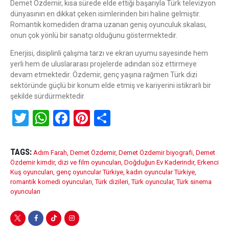
Demet Özdemir, kısa sürede elde ettiği başarıyla Türk televizyon
dünyasının en dikkat çeken isimlerinden biri haline gelmiştir.
Romantik komediden drama uzanan geniş oyunculuk skalası,
onun çok yönlü bir sanatçı olduğunu göstermektedir.
Enerjisi, disiplinli çalışma tarzı ve ekran uyumu sayesinde hem
yerli hem de uluslararası projelerde adından söz ettirmeye
devam etmektedir. Özdemir, genç yaşına rağmen Türk dizi
sektöründe güçlü bir konum elde etmiş ve kariyerini istikrarlı bir
şekilde sürdürmektedir.
T
W
F
Pi
S
wi
h
a
nt
h
tt
at
ce
er
ar
TAGS:
Adım Farah
,
Demet Özdemir
,
Demet Özdemir biyografi
,
Demet
er
s
b
es
e
Özdemir kimdir
,
dizi ve film oyuncuları
,
Doğduğun Ev Kaderindir
,
Erkenci
Kuş oyuncuları
,
genç oyuncular Türkiye
,
kadın oyuncular Türkiye
,
A
o
t
romantik komedi oyuncuları
,
Türk dizileri
,
Türk oyuncular
,
Türk sinema
oyuncuları
p
o
p
k