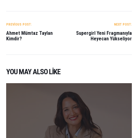
YAZI
GEZINMESI
PREVIOUS POST:
NEXT POST:
Ahmet Mümtaz Taylan
Supergirl Yeni Fragmanıyla
Kimdir?
Heyecan Yükseliyor
YOU MAY ALSO LIKE