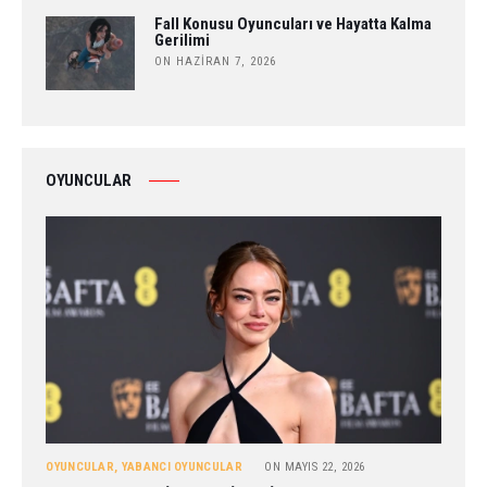
Fall Konusu Oyuncuları ve Hayatta Kalma
Gerilimi
ON HAZIRAN 7, 2026
OYUNCULAR
OYUNCULAR
,
YABANCI OYUNCULAR
ON
MAYIS 22, 2026