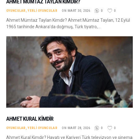
AHMET MÜMTAZ TAYLAN KIMDIR?
OYUNCULAR
,
YERLI OYUNCULAR
ON MART 30, 2026
0
0
Ahmet Mümtaz Taylan Kimdir? Ahmet Mümtaz Taylan, 12 Eylül
1965 tarihinde Ankara’da doğmuş, Türk tiyatro,…
AHMET KURAL KIMDIR
OYUNCULAR
,
YERLI OYUNCULAR
ON MART 28, 2026
0
0
Ahmet Kural Kimdir? Hayatı ve Kariyeri Türk televizyon ve sinema