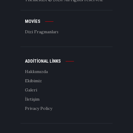
MOVIES
Dizi Fragmanları
ADDITIONAL LINKS
Hakkımızda
Ekibimiz
Galeri
İletişim
Privacy Policy