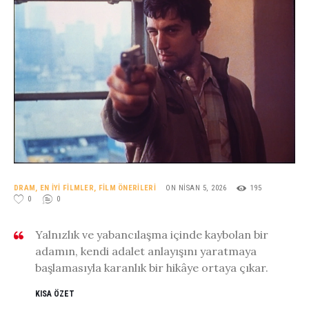
DRAM
,
EN İYI FILMLER
,
FILM ÖNERILERI
ON NISAN 5, 2026
195
0
0
Yalnızlık ve yabancılaşma içinde kaybolan bir
adamın, kendi adalet anlayışını yaratmaya
başlamasıyla karanlık bir hikâye ortaya çıkar.
KISA ÖZET