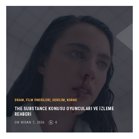
DRAM
,
FILM ÖNERILERI
,
GERILIM
,
KORKU
THE SUBSTANCE KONUSU OYUNCULARI VE İZLEME
REHBERI
ON NISAN 7, 2026
0