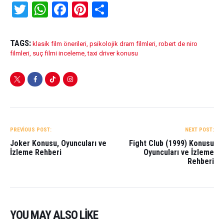
T
W
F
Pi
S
wi
h
a
nt
h
tt
at
ce
er
ar
TAGS:
klasik film önerileri
,
psikolojik dram filmleri
,
robert de niro
er
s
b
es
e
filmleri
,
suç filmi inceleme
,
taxi driver konusu
A
o
t
p
o
p
k
YAZI
GEZINMESI
PREVIOUS POST:
NEXT POST:
Joker Konusu, Oyuncuları ve
Fight Club (1999) Konusu
İzleme Rehberi
Oyuncuları ve İzleme
Rehberi
YOU MAY ALSO LIKE