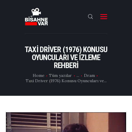
ANA SAYFA
FILMLER
TAXI DRIVER (1976) KONUSU
OYUNCULARI VE İZLEME
DIZILER
REHBERI
OYUNCULAR
Home
Tüm yazılar
...
Dram
DAHA FAZLASI
Taxi Driver (1976) Konusu Oyuncuları ve...