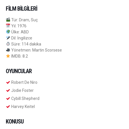
FILM BILGILERI
Tür: Dram, Suç
Yıl: 1976
Ülke: ABD
Dil: İngilizce
Süre: 114 dakika
Yönetmen: Martin Scorsese
IMDB: 8.2
OYUNCULAR
Robert De Niro
Jodie Foster
Cybill Shepherd
Harvey Keitel
KONUSU