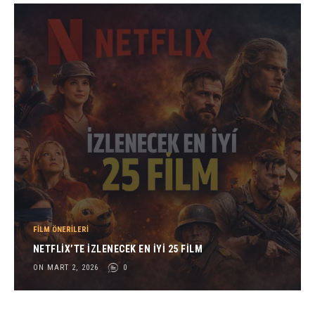
FILM ÖNERILERI
NETFLIX’TE İZLENECEK EN İYI 25 FILM
ON MART 2, 2026
0