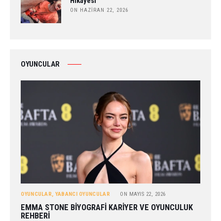
Hikâyesi
ON HAZIRAN 22, 2026
OYUNCULAR
OYUNCULAR
,
YABANCI OYUNCULAR
ON
MAYIS 22, 2026
EMMA STONE BIYOGRAFI KARIYER VE OYUNCULUK
REHBERI