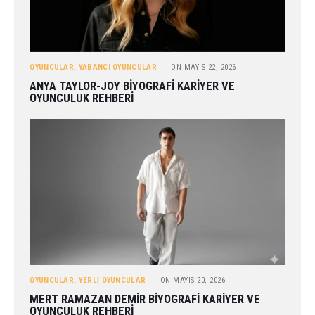
OYUNCULAR
,
YABANCI OYUNCULAR
ON
MAYIS 22, 2026
ANYA TAYLOR-JOY BIYOGRAFI KARIYER VE
OYUNCULUK REHBERI
OYUNCULAR
,
YERLI OYUNCULAR
ON
MAYIS 20, 2026
MERT RAMAZAN DEMIR BIYOGRAFI KARIYER VE
OYUNCULUK REHBERI