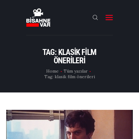
ANA SAYFA
FILMLER
TAG: KLASIK FILM
ÖNERILERI
DIZILER
Home
Tüm yazılar
OYUNCULAR
Tag: klasik film önerileri
DAHA FAZLASI