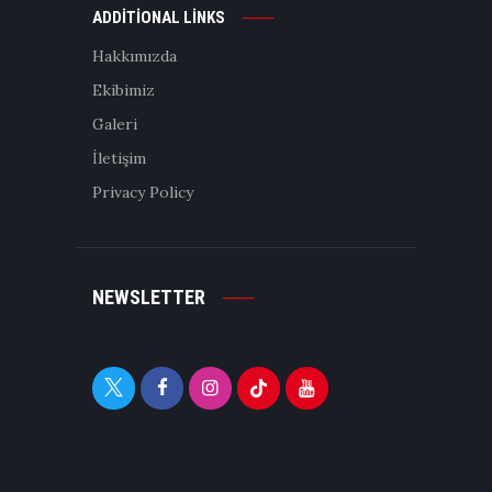
ADDITIONAL LINKS
Hakkımızda
Ekibimiz
Galeri
İletişim
Privacy Policy
NEWSLETTER