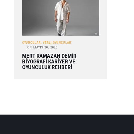
OYUNCULAR
,
YERLI OYUNCULAR
ON
MAYIS 20, 2026
MERT RAMAZAN DEMIR
BIYOGRAFI KARIYER VE
OYUNCULUK REHBERI