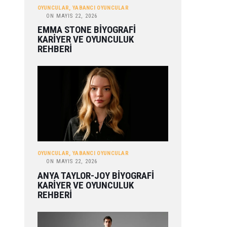
OYUNCULAR
,
YABANCI OYUNCULAR
ON
MAYIS 22, 2026
EMMA STONE BIYOGRAFI
KARIYER VE OYUNCULUK
REHBERI
OYUNCULAR
,
YABANCI OYUNCULAR
ON
MAYIS 22, 2026
ANYA TAYLOR-JOY BIYOGRAFI
KARIYER VE OYUNCULUK
REHBERI