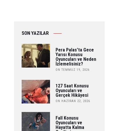
SON YAZILAR
Pera Palas’ta Gece
Yarısı Konusu
Oyuncuları ve Neden
İzlemelisiniz?
ON TEMMUZ 19, 2026
127 Saat Konusu
Oyuncuları ve
Gerçek Hikâyesi
ON HAZIRAN 22, 2026
Fall Konusu
Oyuncuları ve
Hayatta Kalma