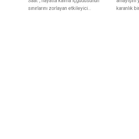
Saat”, hayatta kalma içgüdüsünün
anlayışını
sınırlarını zorlayan etkileyici…
karanlık b