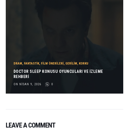
DRAM
,
FANTASTIK
,
FILM ÖNERILERI
,
GERILIM
,
KORKU
DOCTOR SLEEP KONUSU OYUNCULARI VE İZLEME
REHBERI
ON NISAN 9, 2026
0
LEAVE A COMMENT