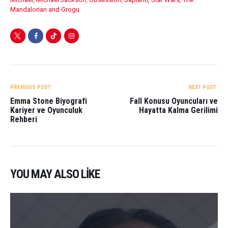
A
o
t
Mandalorian and Grogu
p
o
p
k
YAZI
GEZINMESI
PREVIOUS POST:
NEXT POST:
Emma Stone Biyografi
Fall Konusu Oyuncuları ve
Kariyer ve Oyunculuk
Hayatta Kalma Gerilimi
Rehberi
YOU MAY ALSO LIKE