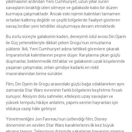
yıkılmasının ardından Yeni Cumhuriyet, uzun yıllar süren
savaşların bıraktığı izleri silmeye ve galakside kalıcı bir düzen
kurmaya çalışmaktadır. Ancak eski rejimin kalıntıları tamamen
ortadan kalkmış değildir ve çeşitli bölgelerde faaliyet gösteren
savaş lordları yeni tehditler oluşturmaya devam etmektedir.
Bu zorlu süreçte galaksinin kaderi, deneyimli ödül avcısı Din Djarin
ile Güç yetenekleriyle dikkat çeken Grogu’nun omuzlarına
yüklenir. İkili, Yeni Cumhuriyet adına tehlikeli görevlere çıkarak
İmparatorluk kalıntılarının peşine düşer. Karşılarına çıkan güçlü
düşmanlar, beklenmedik ittifaklar ve galaksinin uzak köşelerinde
yaşanan çatışmalar, onları şimdiye kadarki en riskli
maceralarından birine sürükler.
Film, Din Djarin ile Grogu arasındaki güçlü bağa odaklanırken aynı
zamanda Star Wars evreninin farklı bölgelerini keşfetme fırsatı
sunuyor. Aksiyon dolu sahneler, etkileyici uzay savaşları ve
yüksek tempolu hikâye anlatımı, yapımı serinin hayranları için
oldukça cazip hâle getiriyor.
Yönetmenliğini Jon Favreau’nun üstlendiği film, Disney
döneminin en sevilen Star Wars karakterlerini ilk kez büyük
ekrana taşıyor. Televizyon dizisinde yakalanan başarının sinema