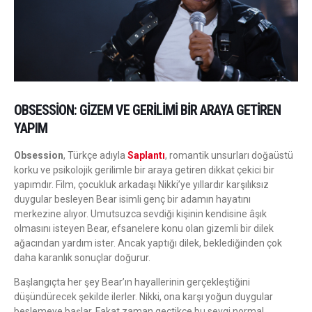
OBSESSION: GIZEM VE GERILIMI BIR ARAYA GETIREN
YAPIM
Obsession
, Türkçe adıyla
Saplantı
, romantik unsurları doğaüstü
korku ve psikolojik gerilimle bir araya getiren dikkat çekici bir
yapımdır. Film, çocukluk arkadaşı Nikki’ye yıllardır karşılıksız
duygular besleyen Bear isimli genç bir adamın hayatını
merkezine alıyor. Umutsuzca sevdiği kişinin kendisine âşık
olmasını isteyen Bear, efsanelere konu olan gizemli bir dilek
ağacından yardım ister. Ancak yaptığı dilek, beklediğinden çok
daha karanlık sonuçlar doğurur.
Başlangıçta her şey Bear’ın hayallerinin gerçekleştiğini
düşündürecek şekilde ilerler. Nikki, ona karşı yoğun duygular
beslemeye başlar. Fakat zaman geçtikçe bu sevgi normal