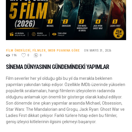
FILM ÖNERILERI
,
FILMLER
,
IMDB PUANINA GÖRE
ON MAYIS 31, 2026
196
0
0
SINEMA DÜNYASININ GÜNDEMINDEKI YAPIMLAR
Film severler her yıl olduğu gibi bu yıl da merakla beklenen
yapımları yakından takip ediyor. Özellikle IMDb üzerinde yükselen
popülerlik sıralamaları, hangi filmlerin izleyicilerin radarında
olduğunu anlamak için önemli bir gösterge olarak kabul ediliyor.
Son dönemde öne çıkan yapımlar arasında Michael, Obsession,
Star Wars: The Mandalorian and Grogu, Jack Ryan: Ghost War ve
Ladies First dikkat çekiyor. Farklı türlere hitap eden bu filmler,
geniş izleyici kitlelerinin ilgisini çekmeyi başarıyor.