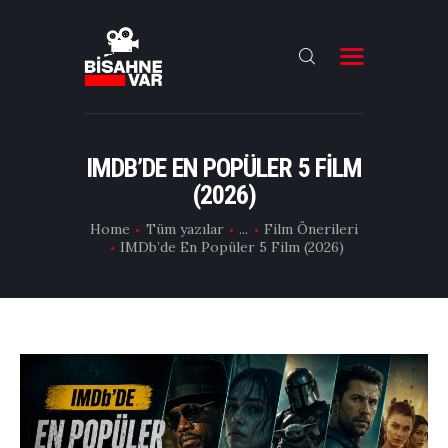
ANA SAYFA
FILMLER
IMDB’DE EN POPÜLER 5 FILM
(2026)
DIZILER
Home
Tüm yazılar
...
Film Önerileri
OYUNCULAR
IMDb’de En Popüler 5 Film (2026)
DAHA FAZLASI