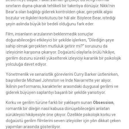
sınırların dışına çıkarak tehlikeli bir takıntıya dönüşür. Nikki’nin
Bear’a olan bağlılığı giderek kontrolden çıkar, gerçeklik algısı
bozulur ve ilişkileri korkutucu bir hâl alır. Böylece Bear, istediği
şeyin aslında büyük bir bedeli olduğunu fark eder.
Film, insanların arzularının beklenmedik sonuçlar
doğurabileceğini etkileyici bir şekilde işlerken, “Dilediğin şeye
sahip olmak gerçekten mutluluk getirir mi?” sorusunu da
izleyicinin karşısına çıkarıyor. Doğaüstü olaylarla örülü hikâye,
gerilim dozunu sürekli yükselterek izleyiciyi karanlık bir psikolojik
yolculuğa davet ediyor.
Yönetmenlik ve senaristlik görevlerini Curry Barker üstlenirken,
başrollerde Michael Johnston ve Inde Navarrette yer alıyor.
İkilinin performansı, karakterler arasındaki duygusal gerilimi ve
giderek büyüyen saplantıyı başarılı bir şekilde yansıtıyor.
Korku ve gerilim türüne farklı bir yaklaşım sunan
Obsession
,
romantik bir dileğin nasıl kabusa dönüşebileceğini anlatan
sürükleyici hikâyesiyle öne çıkıyor. Özellikle psikolojik korku ve
doğaüstü gerilim filmlerini seven izleyiciler için yılın dikkat çeken
yapımları arasında gösteriliyor.