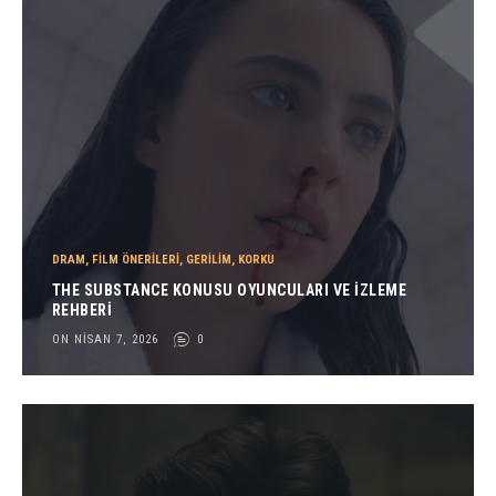
DRAM
,
FILM ÖNERILERI
,
GERILIM
,
KORKU
THE SUBSTANCE KONUSU OYUNCULARI VE İZLEME
REHBERI
ON NISAN 7, 2026
0