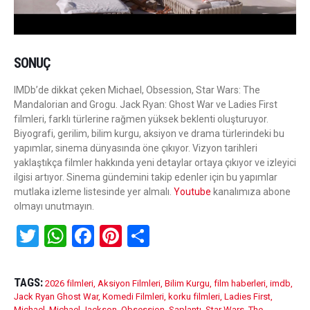
SONUÇ
IMDb’de dikkat çeken Michael, Obsession, Star Wars: The
Mandalorian and Grogu. Jack Ryan: Ghost War ve Ladies First
filmleri, farklı türlerine rağmen yüksek beklenti oluşturuyor.
Biyografi, gerilim, bilim kurgu, aksiyon ve drama türlerindeki bu
yapımlar, sinema dünyasında öne çıkıyor. Vizyon tarihleri
yaklaştıkça filmler hakkında yeni detaylar ortaya çıkıyor ve izleyici
ilgisi artıyor. Sinema gündemini takip edenler için bu yapımlar
mutlaka izleme listesinde yer almalı.
Youtube
kanalımıza abone
olmayı unutmayın.
T
W
F
Pi
S
wi
h
a
nt
h
tt
at
ce
er
ar
TAGS:
2026 filmleri
,
Aksiyon Filmleri
,
Bilim Kurgu
,
film haberleri
,
imdb
,
er
s
b
es
e
Jack Ryan Ghost War
,
Komedi Filmleri
,
korku filmleri
,
Ladies First
,
Michael
,
Michael Jackson
,
Obsession
,
Saplantı
,
Star Wars
,
The