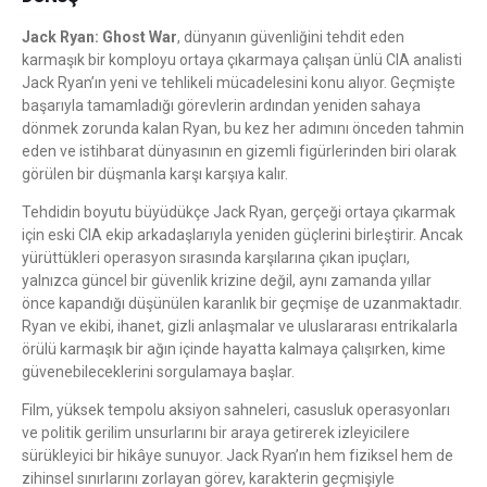
Jack Ryan: Ghost War
, dünyanın güvenliğini tehdit eden
karmaşık bir komployu ortaya çıkarmaya çalışan ünlü CIA analisti
Jack Ryan’ın yeni ve tehlikeli mücadelesini konu alıyor. Geçmişte
başarıyla tamamladığı görevlerin ardından yeniden sahaya
dönmek zorunda kalan Ryan, bu kez her adımını önceden tahmin
eden ve istihbarat dünyasının en gizemli figürlerinden biri olarak
görülen bir düşmanla karşı karşıya kalır.
Tehdidin boyutu büyüdükçe Jack Ryan, gerçeği ortaya çıkarmak
için eski CIA ekip arkadaşlarıyla yeniden güçlerini birleştirir. Ancak
yürüttükleri operasyon sırasında karşılarına çıkan ipuçları,
yalnızca güncel bir güvenlik krizine değil, aynı zamanda yıllar
önce kapandığı düşünülen karanlık bir geçmişe de uzanmaktadır.
Ryan ve ekibi, ihanet, gizli anlaşmalar ve uluslararası entrikalarla
örülü karmaşık bir ağın içinde hayatta kalmaya çalışırken, kime
güvenebileceklerini sorgulamaya başlar.
Film, yüksek tempolu aksiyon sahneleri, casusluk operasyonları
ve politik gerilim unsurlarını bir araya getirerek izleyicilere
sürükleyici bir hikâye sunuyor. Jack Ryan’ın hem fiziksel hem de
zihinsel sınırlarını zorlayan görev, karakterin geçmişiyle