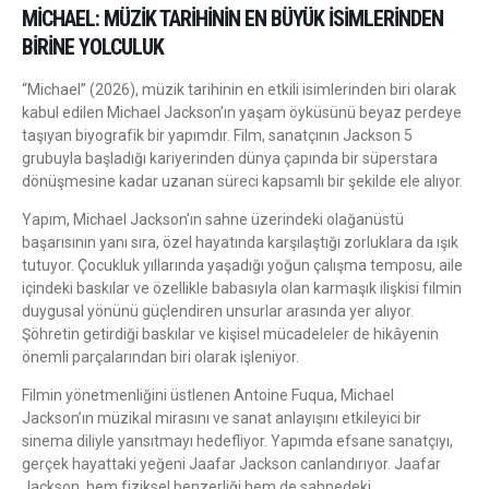
MICHAEL: MÜZIK TARIHININ EN BÜYÜK İSIMLERINDEN
BIRINE YOLCULUK
“Michael” (2026), müzik tarihinin en etkili isimlerinden biri olarak
kabul edilen Michael Jackson’ın yaşam öyküsünü beyaz perdeye
taşıyan biyografik bir yapımdır. Film, sanatçının Jackson 5
grubuyla başladığı kariyerinden dünya çapında bir süperstara
dönüşmesine kadar uzanan süreci kapsamlı bir şekilde ele alıyor.
Yapım, Michael Jackson’ın sahne üzerindeki olağanüstü
başarısının yanı sıra, özel hayatında karşılaştığı zorluklara da ışık
tutuyor. Çocukluk yıllarında yaşadığı yoğun çalışma temposu, aile
içindeki baskılar ve özellikle babasıyla olan karmaşık ilişkisi filmin
duygusal yönünü güçlendiren unsurlar arasında yer alıyor.
Şöhretin getirdiği baskılar ve kişisel mücadeleler de hikâyenin
önemli parçalarından biri olarak işleniyor.
Filmin yönetmenliğini üstlenen Antoine Fuqua, Michael
Jackson’ın müzikal mirasını ve sanat anlayışını etkileyici bir
sinema diliyle yansıtmayı hedefliyor. Yapımda efsane sanatçıyı,
gerçek hayattaki yeğeni Jaafar Jackson canlandırıyor. Jaafar
Jackson, hem fiziksel benzerliği hem de sahnedeki