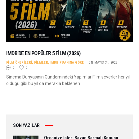
IMDB’DE EN POPÜLER 5 FILM (2026)
FILM ÖNERILERI
,
FILMLER
,
IMDB PUANINA GÖRE
ON MAYIS 31, 2026
0
0
Sinema Dünyasının Gündemindeki Yapımlar Film severler her yıl
olduğu gibi bu yıl da merakla beklenen…
SON YAZILAR
Organize İşler: Sazan Sarmalı Konusu