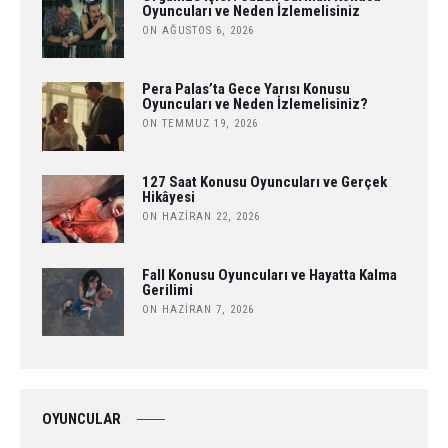
Oyuncuları ve Neden İzlemelisiniz
ON AĞUSTOS 6, 2026
Pera Palas’ta Gece Yarısı Konusu
Oyuncuları ve Neden İzlemelisiniz?
ON TEMMUZ 19, 2026
127 Saat Konusu Oyuncuları ve Gerçek
Hikâyesi
ON HAZIRAN 22, 2026
Fall Konusu Oyuncuları ve Hayatta Kalma
Gerilimi
ON HAZIRAN 7, 2026
OYUNCULAR