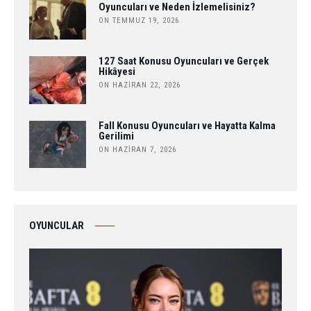
Oyuncuları ve Neden İzlemelisiniz?
ON TEMMUZ 19, 2026
127 Saat Konusu Oyuncuları ve Gerçek
Hikâyesi
ON HAZIRAN 22, 2026
Fall Konusu Oyuncuları ve Hayatta Kalma
Gerilimi
ON HAZIRAN 7, 2026
OYUNCULAR