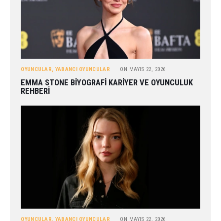
OYUNCULAR
,
YABANCI OYUNCULAR
ON
MAYIS 22, 2026
EMMA STONE BIYOGRAFI KARIYER VE OYUNCULUK
REHBERI
OYUNCULAR
,
YABANCI OYUNCULAR
ON
MAYIS 22, 2026