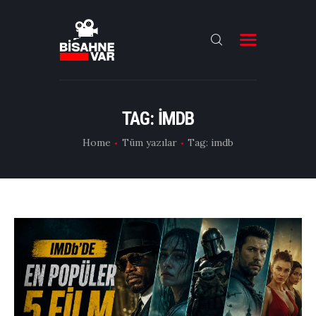
ANA SAYFA
FILMLER
TAG: IMDB
DIZILER
Home
Tüm yazılar
Tag: imdb
OYUNCULAR
DAHA FAZLASI