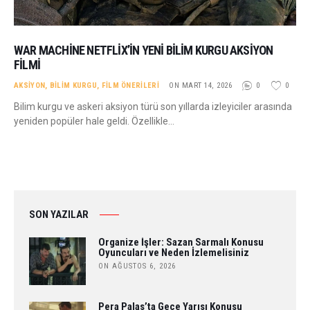
WAR MACHINE NETFLIX’IN YENI BILIM KURGU AKSIYON
FILMI
AKSIYON
,
BILIM KURGU
,
FILM ÖNERILERI
ON MART 14, 2026
0
0
Bilim kurgu ve askeri aksiyon türü son yıllarda izleyiciler arasında
yeniden popüler hale geldi. Özellikle…
SON YAZILAR
Organize İşler: Sazan Sarmalı Konusu
Oyuncuları ve Neden İzlemelisiniz
ON AĞUSTOS 6, 2026
Pera Palas’ta Gece Yarısı Konusu