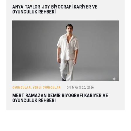
ANYA TAYLOR-JOY BIYOGRAFI KARIYER VE
OYUNCULUK REHBERI
OYUNCULAR
,
YERLI OYUNCULAR
ON
MAYIS 20, 2026
MERT RAMAZAN DEMIR BIYOGRAFI KARIYER VE
OYUNCULUK REHBERI