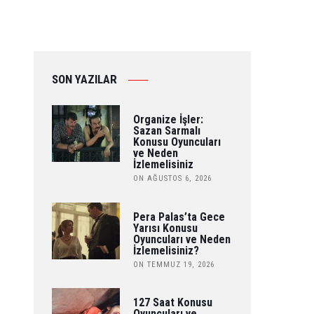
SON YAZILAR
Organize İşler:
Sazan Sarmalı
Konusu Oyuncuları
ve Neden
İzlemelisiniz
ON AĞUSTOS 6, 2026
Pera Palas’ta Gece
Yarısı Konusu
Oyuncuları ve Neden
İzlemelisiniz?
ON TEMMUZ 19, 2026
127 Saat Konusu
Oyuncuları ve