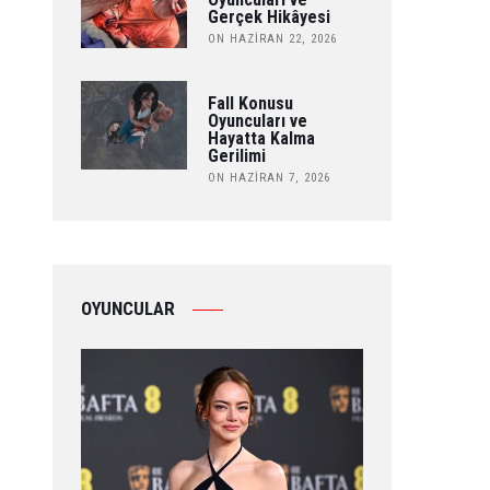
Gerçek Hikâyesi
ON HAZIRAN 22, 2026
Fall Konusu
Oyuncuları ve
Hayatta Kalma
Gerilimi
ON HAZIRAN 7, 2026
OYUNCULAR