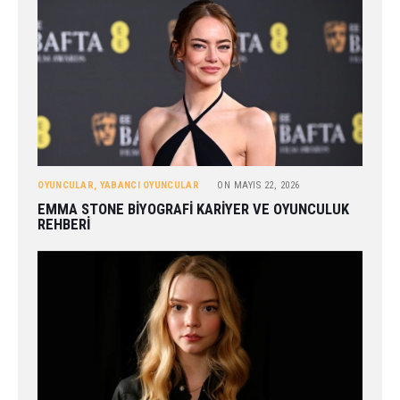
OYUNCULAR
,
YABANCI OYUNCULAR
ON
MAYIS 22, 2026
EMMA STONE BIYOGRAFI KARIYER VE OYUNCULUK
REHBERI