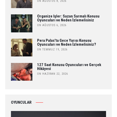
ON AĞUSTOS 8, 2026
Organize İşler: Sazan Sarmalı Konusu
Oyuncuları ve Neden İzlemelisiniz
ON AĞUSTOS 6, 2026
Pera Palas’ta Gece Yarısı Konusu
Oyuncuları ve Neden İzlemelisiniz?
ON TEMMUZ 19, 2026
127 Saat Konusu Oyuncuları ve Gerçek
Hikâyesi
ON HAZIRAN 22, 2026
OYUNCULAR