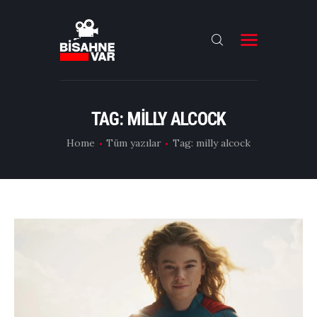
ANA SAYFA
FILMLER
TAG: MILLY ALCOCK
DIZILER
Home
Tüm yazılar
Tag: milly alcock
OYUNCULAR
DAHA FAZLASI