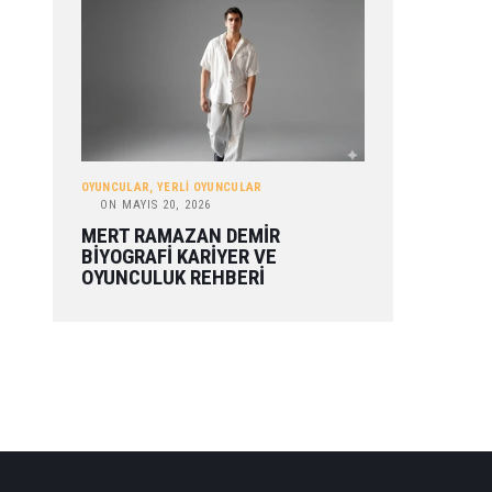
OYUNCULAR
,
YERLI OYUNCULAR
ON
MAYIS 20, 2026
MERT RAMAZAN DEMIR
BIYOGRAFI KARIYER VE
OYUNCULUK REHBERI