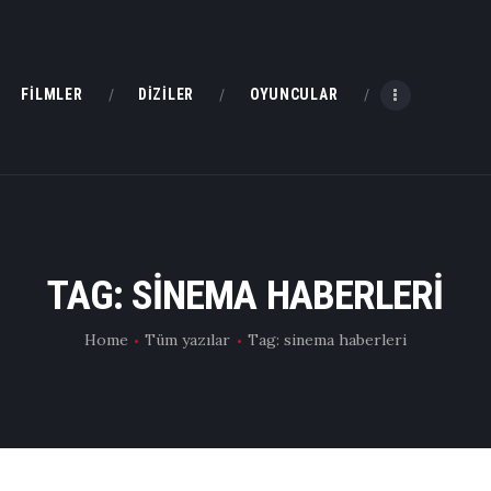
ANA SAYFA
FILMLER
FILMLER
DIZILER
OYUNCULAR
DIZILER
OYUNCULAR
DAHA FAZLASI
TAG: SINEMA HABERLERI
Home
Tüm yazılar
Tag: sinema haberleri