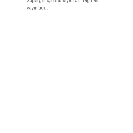
Supergirl için etkileyici bir fragman
yayınladı.…