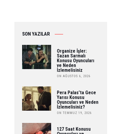
SON YAZILAR
Organize İşler:
Sazan Sarmalı
Konusu Oyuncuları
ve Neden
İzlemelisiniz
ON AĞUSTOS 6, 2026
Pera Palas’ta Gece
Yarısı Konusu
Oyuncuları ve Neden
İzlemelisiniz?
ON TEMMUZ 19, 2026
127 Saat Konusu
Oyuncuları ve