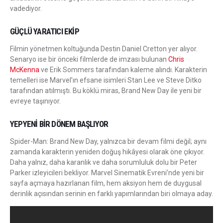
vadediyor.
GÜÇLÜ YARATICI EKIP
Filmin yönetmen koltuğunda Destin Daniel Cretton yer alıyor.
Senaryo ise bir önceki filmlerde de imzası bulunan
Chris
McKenna
ve Erik Sommers tarafından kaleme alındı. Karakterin
temelleri ise Marvel’ın efsane isimleri Stan Lee ve Steve Ditko
tarafından atılmıştı. Bu köklü miras, Brand New Day ile yeni bir
evreye taşınıyor.
YEPYENI BIR DÖNEM BAŞLIYOR
Spider-Man: Brand New Day, yalnızca bir devam filmi değil; aynı
zamanda karakterin yeniden doğuş hikâyesi olarak öne çıkıyor.
Daha yalnız, daha karanlık ve daha sorumluluk dolu bir Peter
Parker izleyicileri bekliyor. Marvel Sinematik Evreni’nde yeni bir
sayfa açmaya hazırlanan film, hem aksiyon hem de duygusal
derinlik açısından serinin en farklı yapımlarından biri olmaya aday.