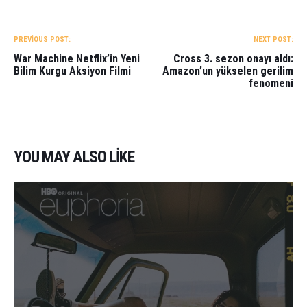
YAZI
GEZINMESI
PREVIOUS POST:
NEXT POST:
War Machine Netflix’in Yeni
Cross 3. sezon onayı aldı:
Bilim Kurgu Aksiyon Filmi
Amazon’un yükselen gerilim
fenomeni
YOU MAY ALSO LIKE