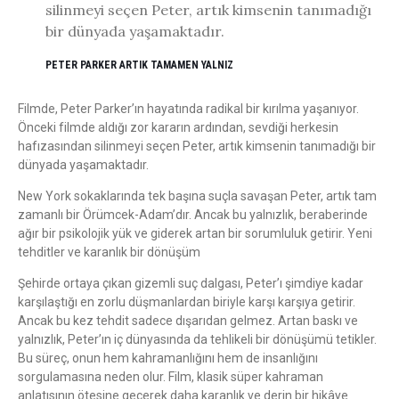
silinmeyi seçen Peter, artık kimsenin tanımadığı
bir dünyada yaşamaktadır.
PETER PARKER ARTIK TAMAMEN YALNIZ
Filmde, Peter Parker’ın hayatında radikal bir kırılma yaşanıyor.
Önceki filmde aldığı zor kararın ardından, sevdiği herkesin
hafızasından silinmeyi seçen Peter, artık kimsenin tanımadığı bir
dünyada yaşamaktadır.
New York sokaklarında tek başına suçla savaşan Peter, artık tam
zamanlı bir Örümcek-Adam’dır. Ancak bu yalnızlık, beraberinde
ağır bir psikolojik yük ve giderek artan bir sorumluluk getirir. Yeni
tehditler ve karanlık bir dönüşüm
Şehirde ortaya çıkan gizemli suç dalgası, Peter’ı şimdiye kadar
karşılaştığı en zorlu düşmanlardan biriyle karşı karşıya getirir.
Ancak bu kez tehdit sadece dışarıdan gelmez. Artan baskı ve
yalnızlık, Peter’ın iç dünyasında da tehlikeli bir dönüşümü tetikler.
Bu süreç, onun hem kahramanlığını hem de insanlığını
sorgulamasına neden olur. Film, klasik süper kahraman
anlatısının ötesine geçerek daha karanlık ve derin bir hikâye