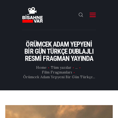
ANA SAYFA
FILMLER
ÖRÜMCEK ADAM YEPYENI
BIR GÜN TÜRKÇE DUBLAJLI
DIZILER
RESMI FRAGMAN YAYINDA
OYUNCULAR
Home
Tüm yazılar
...
DAHA FAZLASI
Film Fragmanları
Örümcek Adam Yepyeni Bir Gün Türkçe...