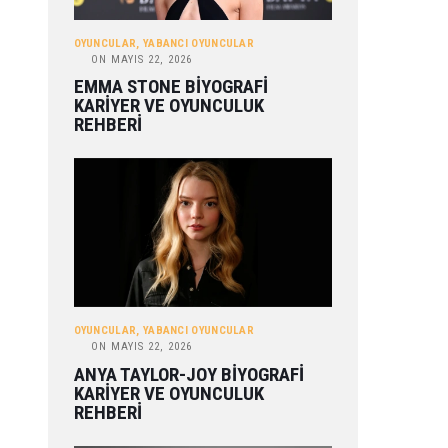
OYUNCULAR
,
YABANCI OYUNCULAR
ON
MAYIS 22, 2026
EMMA STONE BIYOGRAFI
KARIYER VE OYUNCULUK
REHBERI
OYUNCULAR
,
YABANCI OYUNCULAR
ON
MAYIS 22, 2026
ANYA TAYLOR-JOY BIYOGRAFI
KARIYER VE OYUNCULUK
REHBERI