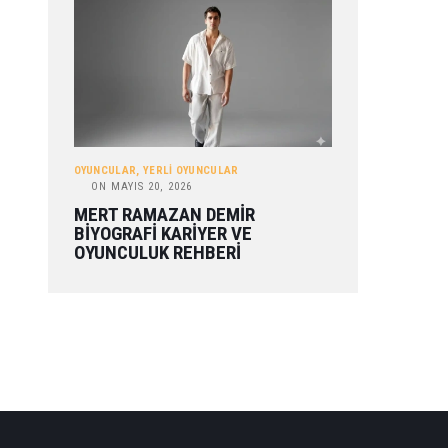
OYUNCULAR
,
YERLI OYUNCULAR
ON
MAYIS 20, 2026
MERT RAMAZAN DEMIR
BIYOGRAFI KARIYER VE
OYUNCULUK REHBERI