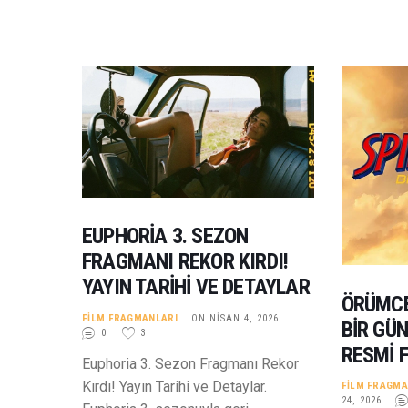
EUPHORIA 3. SEZON
FRAGMANI REKOR KIRDI!
YAYIN TARIHI VE DETAYLAR
ÖRÜMCE
FILM FRAGMANLARI
ON NISAN 4, 2026
BIR GÜ
0
3
RESMI 
Euphoria 3. Sezon Fragmanı Rekor
Kırdı! Yayın Tarihi ve Detaylar.
FILM FRAGMA
24, 2026