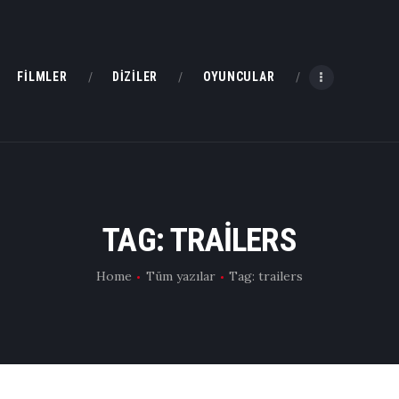
ANA SAYFA
FILMLER
FILMLER
DIZILER
OYUNCULAR
DIZILER
OYUNCULAR
DAHA FAZLASI
TAG: TRAILERS
Home
Tüm yazılar
Tag: trailers