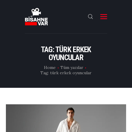
ANA SAYFA
FILMLER
TAG: TÜRK ERKEK
OYUNCULAR
DIZILER
Home
Tüm yazılar
OYUNCULAR
Tag: türk erkek oyuncular
DAHA FAZLASI