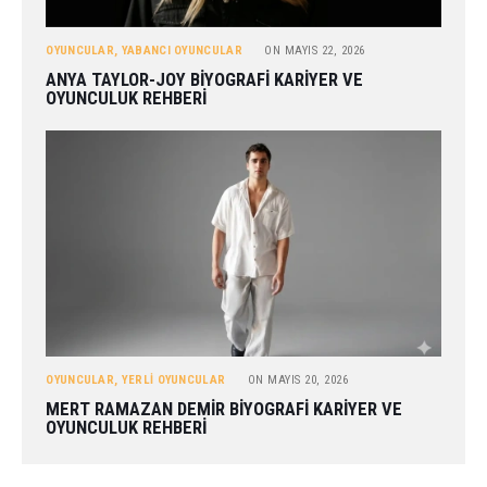
OYUNCULAR
,
YABANCI OYUNCULAR
ON
MAYIS 22, 2026
ANYA TAYLOR-JOY BIYOGRAFI KARIYER VE
OYUNCULUK REHBERI
OYUNCULAR
,
YERLI OYUNCULAR
ON
MAYIS 20, 2026
MERT RAMAZAN DEMIR BIYOGRAFI KARIYER VE
OYUNCULUK REHBERI