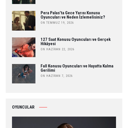
Pera Palas’ta Gece Yarısı Konusu
Oyuncuları ve Neden İzlemelisiniz?
ON TEMMUZ 19, 2026
127 Saat Konusu Oyuncuları ve Gerçek
Hikâyesi
ON HAZIRAN 22, 2026
Fall Konusu Oyuncuları ve Hayatta Kalma
Gerilimi
ON HAZIRAN 7, 2026
OYUNCULAR