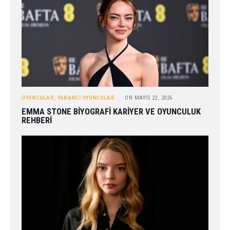
OYUNCULAR
,
YABANCI OYUNCULAR
ON
MAYIS 22, 2026
EMMA STONE BIYOGRAFI KARIYER VE OYUNCULUK
REHBERI