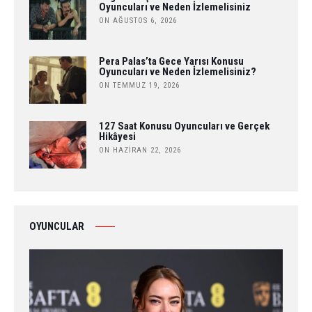
Oyuncuları ve Neden İzlemelisiniz
ON AĞUSTOS 6, 2026
Pera Palas’ta Gece Yarısı Konusu
Oyuncuları ve Neden İzlemelisiniz?
ON TEMMUZ 19, 2026
127 Saat Konusu Oyuncuları ve Gerçek
Hikâyesi
ON HAZIRAN 22, 2026
OYUNCULAR