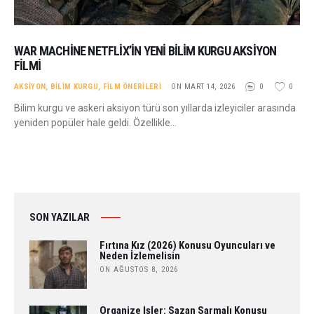
WAR MACHINE NETFLIX’IN YENI BILIM KURGU AKSIYON
FILMI
AKSIYON
,
BILIM KURGU
,
FILM ÖNERILERI
ON MART 14, 2026
0
0
Bilim kurgu ve askeri aksiyon türü son yıllarda izleyiciler arasında
yeniden popüler hale geldi. Özellikle…
SON YAZILAR
Fırtına Kız (2026) Konusu Oyuncuları ve
Neden İzlemelisin
ON AĞUSTOS 8, 2026
Organize İşler: Sazan Sarmalı Konusu