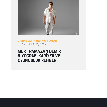
OYUNCULAR
,
YERLI OYUNCULAR
ON
MAYIS 20, 2026
MERT RAMAZAN DEMIR
BIYOGRAFI KARIYER VE
OYUNCULUK REHBERI