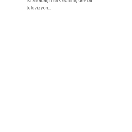
iki arkadaşın terk edilmiş dev bir
televizyon…