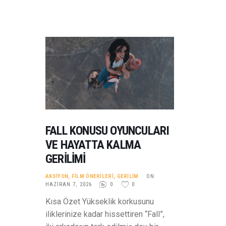
FALL KONUSU OYUNCULARI
VE HAYATTA KALMA
GERILIMI
AKSIYON
,
FILM ÖNERILERI
,
GERILIM
ON
HAZIRAN 7, 2026
0
0
Kısa Özet Yükseklik korkusunu
iliklerinize kadar hissettiren “Fall”,