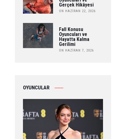
Gerçek Hikâyesi
ON HAZIRAN 22, 2026
Fall Konusu
Oyuncuları ve
Hayatta Kalma
Gerilimi
ON HAZIRAN 7, 2026
OYUNCULAR