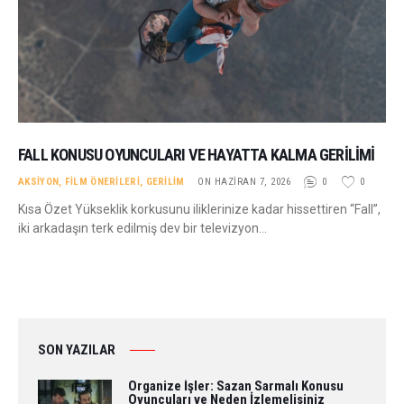
FALL KONUSU OYUNCULARI VE HAYATTA KALMA GERILIMI
AKSIYON
,
FILM ÖNERILERI
,
GERILIM
ON HAZIRAN 7, 2026
0
0
Kısa Özet Yükseklik korkusunu iliklerinize kadar hissettiren “Fall”,
iki arkadaşın terk edilmiş dev bir televizyon…
SON YAZILAR
Organize İşler: Sazan Sarmalı Konusu
Oyuncuları ve Neden İzlemelisiniz