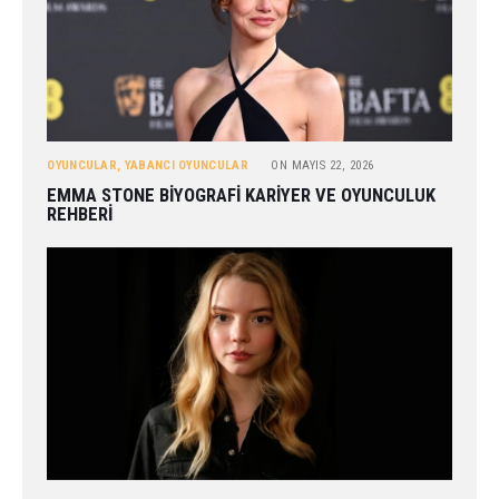
OYUNCULAR
,
YABANCI OYUNCULAR
ON
MAYIS 22, 2026
EMMA STONE BIYOGRAFI KARIYER VE OYUNCULUK
REHBERI