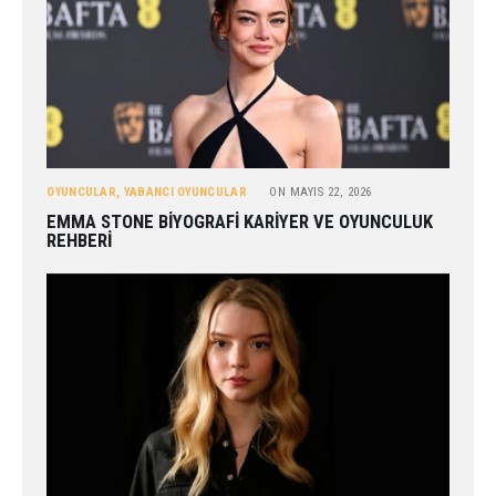
OYUNCULAR
,
YABANCI OYUNCULAR
ON
MAYIS 22, 2026
EMMA STONE BIYOGRAFI KARIYER VE OYUNCULUK
REHBERI