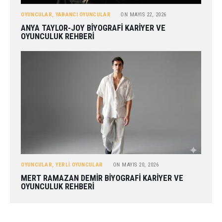
OYUNCULAR
,
YABANCI OYUNCULAR
ON
MAYIS 22, 2026
ANYA TAYLOR-JOY BIYOGRAFI KARIYER VE
OYUNCULUK REHBERI
OYUNCULAR
,
YERLI OYUNCULAR
ON
MAYIS 20, 2026
MERT RAMAZAN DEMIR BIYOGRAFI KARIYER VE
OYUNCULUK REHBERI