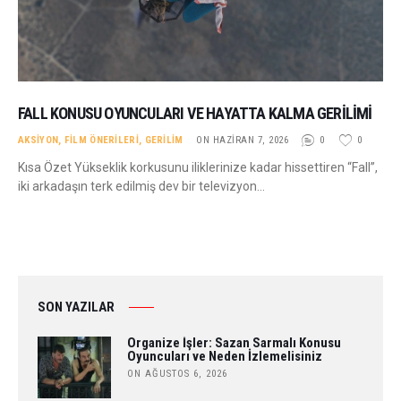
FALL KONUSU OYUNCULARI VE HAYATTA KALMA GERILIMI
AKSIYON
,
FILM ÖNERILERI
,
GERILIM
ON HAZIRAN 7, 2026
0
0
Kısa Özet Yükseklik korkusunu iliklerinize kadar hissettiren “Fall”,
iki arkadaşın terk edilmiş dev bir televizyon…
SON YAZILAR
Organize İşler: Sazan Sarmalı Konusu
Oyuncuları ve Neden İzlemelisiniz
ON AĞUSTOS 6, 2026