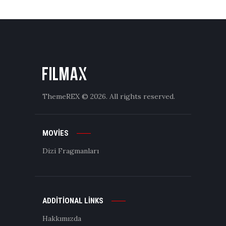
ThemeREX
© 2026. All rights reserved.
MOVIES
Dizi Fragmanları
ADDITIONAL LINKS
Hakkımızda