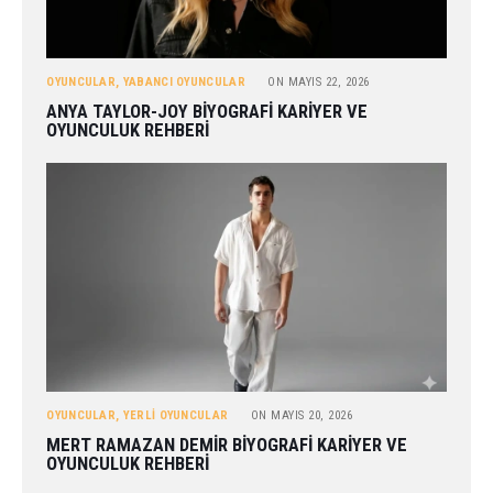
OYUNCULAR
,
YABANCI OYUNCULAR
ON
MAYIS 22, 2026
ANYA TAYLOR-JOY BIYOGRAFI KARIYER VE
OYUNCULUK REHBERI
OYUNCULAR
,
YERLI OYUNCULAR
ON
MAYIS 20, 2026
MERT RAMAZAN DEMIR BIYOGRAFI KARIYER VE
OYUNCULUK REHBERI