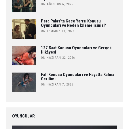
ON AĞUSTOS 6, 2026
Pera Palas’ta Gece Yarısı Konusu
Oyuncuları ve Neden İzlemelisiniz?
ON TEMMUZ 19, 2026
127 Saat Konusu Oyuncuları ve Gerçek
Hikâyesi
ON HAZIRAN 22, 2026
Fall Konusu Oyuncuları ve Hayatta Kalma
Gerilimi
ON HAZIRAN 7, 2026
OYUNCULAR