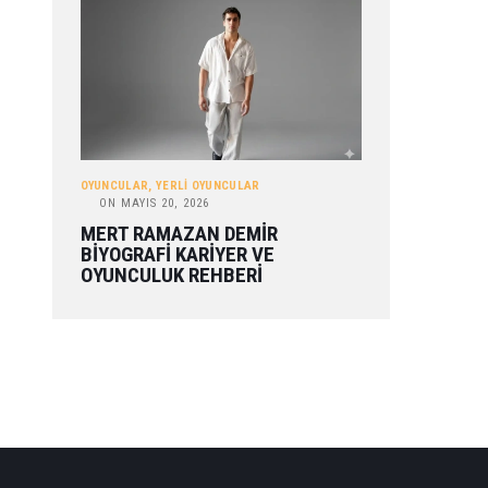
OYUNCULAR
,
YERLI OYUNCULAR
ON
MAYIS 20, 2026
MERT RAMAZAN DEMIR
BIYOGRAFI KARIYER VE
OYUNCULUK REHBERI