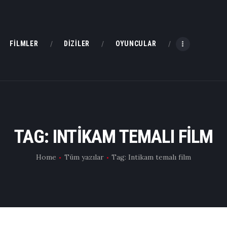
ANA SAYFA
FILMLER
FILMLER
DIZILER
OYUNCULAR
DIZILER
OYUNCULAR
DAHA FAZLASI
TAG: INTIKAM TEMALI FILM
Home
Tüm yazılar
Tag: Intikam temalı film