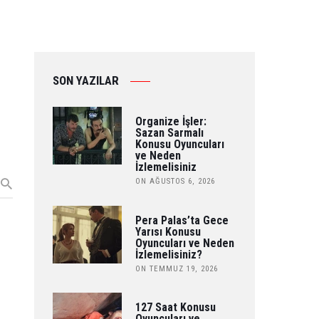
SON YAZILAR
Organize İşler:
Sazan Sarmalı
Konusu Oyuncuları
ve Neden
İzlemelisiniz
ON AĞUSTOS 6, 2026
Pera Palas’ta Gece
Yarısı Konusu
Oyuncuları ve Neden
İzlemelisiniz?
ON TEMMUZ 19, 2026
127 Saat Konusu
Oyuncuları ve