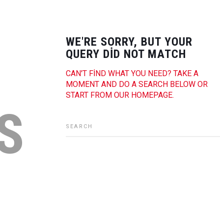
WE'RE SORRY, BUT YOUR
QUERY DID NOT MATCH
CAN'T FIND WHAT YOU NEED? TAKE A
MOMENT AND DO A SEARCH BELOW OR
START FROM
OUR HOMEPAGE
.
S