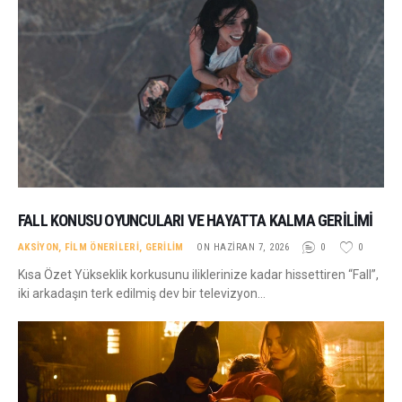
FALL KONUSU OYUNCULARI VE HAYATTA KALMA GERILIMI
AKSIYON
,
FILM ÖNERILERI
,
GERILIM
ON HAZIRAN 7, 2026
0
0
Kısa Özet Yükseklik korkusunu iliklerinize kadar hissettiren “Fall”,
iki arkadaşın terk edilmiş dev bir televizyon…