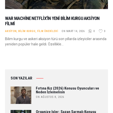
WAR MACHINE NETFLIX’IN YENI BILIM KURGU AKSIYON
FILMI
AKSIYON
,
BILIM KURGU
,
FILM ÖNERILERI
ON MART 14, 2026
0
0
Bilim kurgu ve askeri aksiyon türü son yıllarda izleyiciler arasında
yeniden popüler hale geldi. Özellikle…
SON YAZILAR
Fırtına Kız (2026) Konusu Oyuncuları ve
Neden İzlemelisin
ON AĞUSTOS 8, 2026
Organize İşler: Sazan Sarmalı Konusu