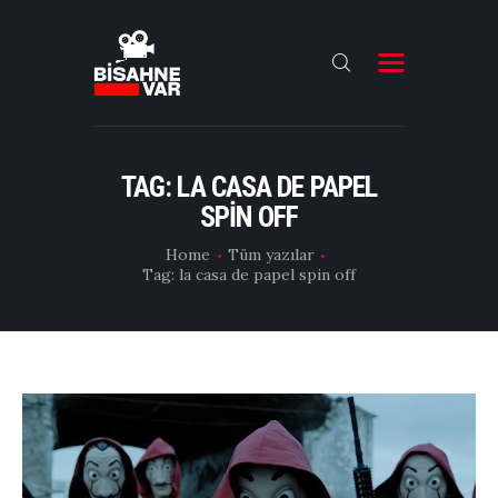
ANA SAYFA
FILMLER
TAG: LA CASA DE PAPEL
SPIN OFF
DIZILER
Home
Tüm yazılar
OYUNCULAR
Tag: la casa de papel spin off
DAHA FAZLASI