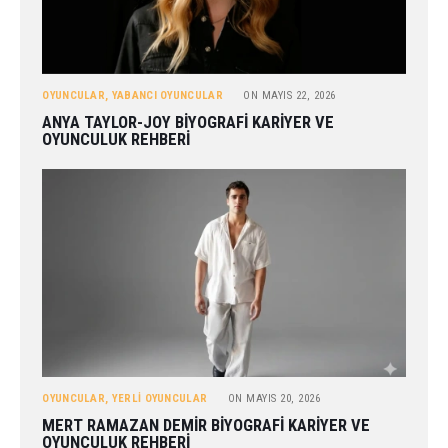
OYUNCULAR
,
YABANCI OYUNCULAR
ON
MAYIS 22, 2026
ANYA TAYLOR-JOY BIYOGRAFI KARIYER VE
OYUNCULUK REHBERI
OYUNCULAR
,
YERLI OYUNCULAR
ON
MAYIS 20, 2026
MERT RAMAZAN DEMIR BIYOGRAFI KARIYER VE
OYUNCULUK REHBERI