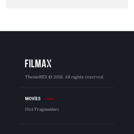
ThemeREX
© 2026. All rights reserved.
MOVIES
Dizi Fragmanları