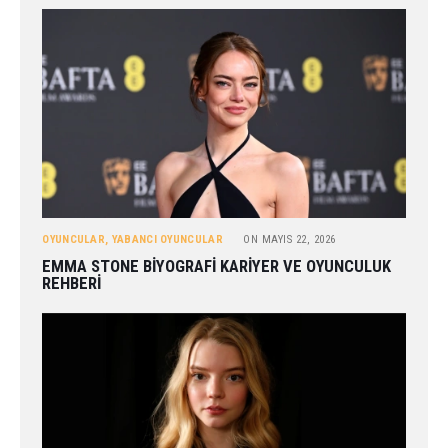
OYUNCULAR
,
YABANCI OYUNCULAR
ON
MAYIS 22, 2026
EMMA STONE BIYOGRAFI KARIYER VE OYUNCULUK
REHBERI