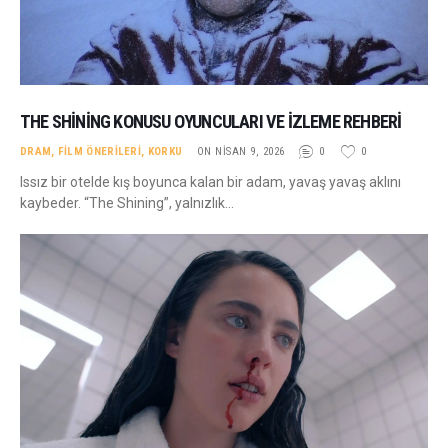
THE SHINING KONUSU OYUNCULARI VE İZLEME REHBERI
DRAM
,
FILM ÖNERILERI
,
KORKU
ON NISAN 9, 2026
0
0
Issız bir otelde kış boyunca kalan bir adam, yavaş yavaş aklını
kaybeder. “The Shining”, yalnızlık…