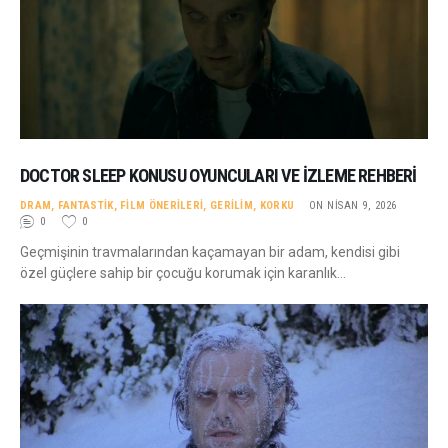
DOCTOR SLEEP KONUSU OYUNCULARI VE İZLEME REHBERI
DRAM
,
FANTASTIK
,
FILM ÖNERILERI
,
GERILIM
,
KORKU
ON NISAN 9, 2026
0
0
Geçmişinin travmalarından kaçamayan bir adam, kendisi gibi
özel güçlere sahip bir çocuğu korumak için karanlık…