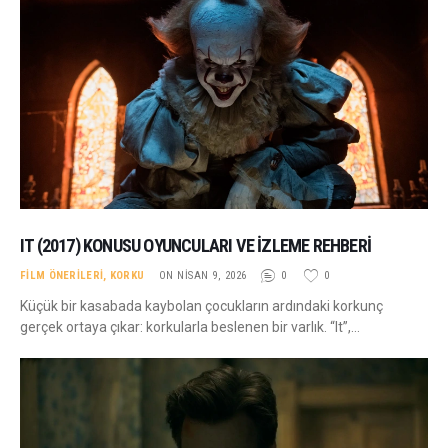
IT (2017) KONUSU OYUNCULARI VE İZLEME REHBERI
FILM ÖNERILERI
,
KORKU
ON NISAN 9, 2026
0
0
Küçük bir kasabada kaybolan çocukların ardındaki korkunç
gerçek ortaya çıkar: korkularla beslenen bir varlık. “It”,…