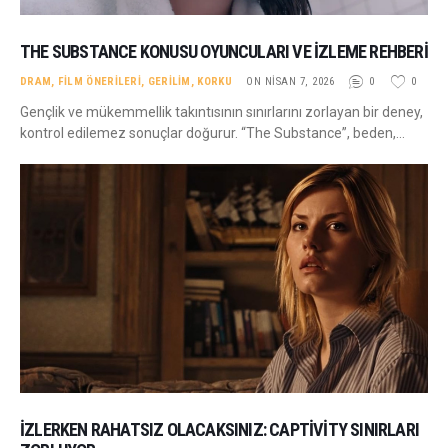
THE SUBSTANCE KONUSU OYUNCULARI VE İZLEME REHBERI
DRAM
,
FILM ÖNERILERI
,
GERILIM
,
KORKU
ON NISAN 7, 2026
0
0
Gençlik ve mükemmellik takıntısının sınırlarını zorlayan bir deney,
kontrol edilemez sonuçlar doğurur. “The Substance”, beden,…
İZLERKEN RAHATSIZ OLACAKSINIZ: CAPTIVITY SINIRLARI