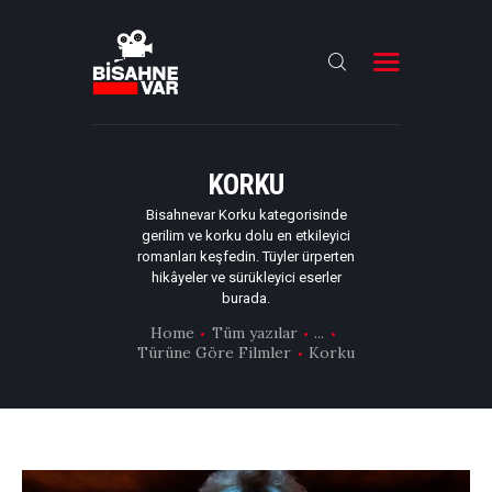
ANA SAYFA
FILMLER
KORKU
DIZILER
Bisahnevar Korku kategorisinde
gerilim ve korku dolu en etkileyici
OYUNCULAR
romanları keşfedin. Tüyler ürperten
hikâyeler ve sürükleyici eserler
DAHA FAZLASI
burada.
Home
Tüm yazılar
...
Türüne Göre Filmler
Korku