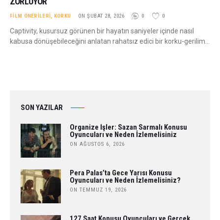
ZORLUYOR
FILM ÖNERILERI
,
KORKU
ON ŞUBAT 28, 2026
0
0
Captivity, kusursuz görünen bir hayatın saniyeler içinde nasıl
kabusa dönüşebileceğini anlatan rahatsız edici bir korku-gerilim…
SON YAZILAR
Organize İşler: Sazan Sarmalı Konusu
Oyuncuları ve Neden İzlemelisiniz
ON AĞUSTOS 6, 2026
Pera Palas’ta Gece Yarısı Konusu
Oyuncuları ve Neden İzlemelisiniz?
ON TEMMUZ 19, 2026
127 Saat Konusu Oyuncuları ve Gerçek