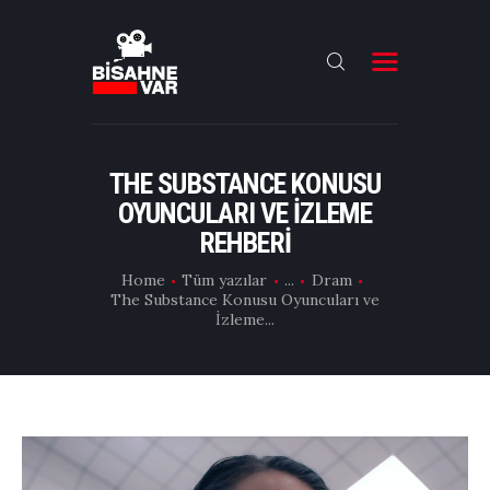
ANA SAYFA
FILMLER
THE SUBSTANCE KONUSU
OYUNCULARI VE İZLEME
DIZILER
REHBERI
OYUNCULAR
Home
Tüm yazılar
...
Dram
DAHA FAZLASI
The Substance Konusu Oyuncuları ve
İzleme...