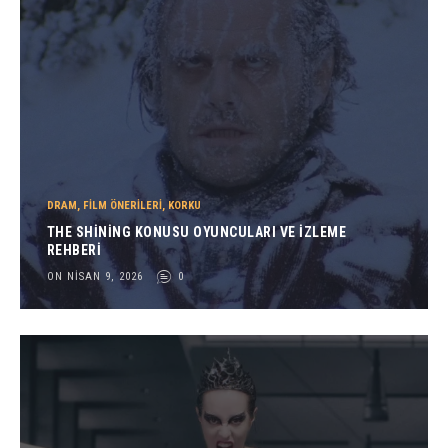
DRAM
,
FILM ÖNERILERI
,
KORKU
THE SHINING KONUSU OYUNCULARI VE İZLEME
REHBERI
ON NISAN 9, 2026
0