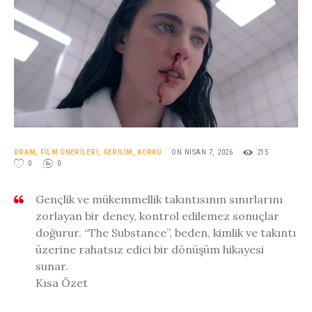
DRAM
,
FILM ÖNERILERI
,
GERILIM
,
KORKU
ON NISAN 7, 2026
215
0
0
Gençlik ve mükemmellik takıntısının sınırlarını
zorlayan bir deney, kontrol edilemez sonuçlar
doğurur. “The Substance”, beden, kimlik ve takıntı
üzerine rahatsız edici bir dönüşüm hikayesi
sunar.
Kısa Özet