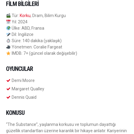
FILM BILGILERI
Tür:
Korku
, Dram, Bilim Kurgu
Yıl: 2024
Ülke: ABD, Fransa
Dil: İngilizce
Süre: 140 dakika (yaklaşık)
Yönetmen: Coralie Fargeat
IMDB: 7+ (güncel olarak değişebilir)
OYUNCULAR
Demi Moore
Margaret Qualley
Dennis Quaid
KONUSU
“The Substance”, yaşlanma korkusu ve toplumun dayattığı
güzellik standartları üzerine karanlık bir hikaye anlatır. Kariyerinin