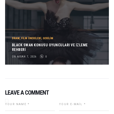
DRAM
,
FILM ÖNERILERI
,
GERILIM
BLACK SWAN KONUSU OYUNCULARI VE İZLEME
REHBERI
ON NISAN 7, 2026
0
LEAVE A COMMENT