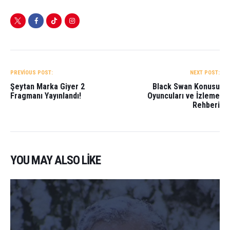
A
o
t
p
o
p
k
YAZI
GEZINMESI
PREVIOUS POST:
NEXT POST:
Şeytan Marka Giyer 2
Black Swan Konusu
Fragmanı Yayınlandı!
Oyuncuları ve İzleme
Rehberi
YOU MAY ALSO LIKE