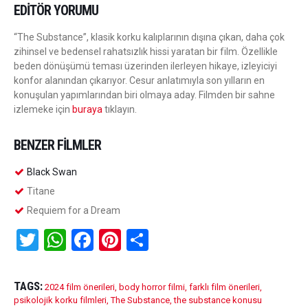
EDITÖR YORUMU
“The Substance”, klasik korku kalıplarının dışına çıkan, daha çok
zihinsel ve bedensel rahatsızlık hissi yaratan bir film. Özellikle
beden dönüşümü teması üzerinden ilerleyen hikaye, izleyiciyi
konfor alanından çıkarıyor. Cesur anlatımıyla son yılların en
konuşulan yapımlarından biri olmaya aday. Filmden bir sahne
izlemeke için
buraya
tıklayın.
BENZER FILMLER
Black Swan
Titane
Requiem for a Dream
T
W
F
Pi
S
wi
h
a
nt
h
tt
at
ce
er
ar
TAGS:
2024 film önerileri
,
body horror filmi
,
farklı film önerileri
,
er
s
b
es
e
psikolojik korku filmleri
,
The Substance
,
the substance konusu