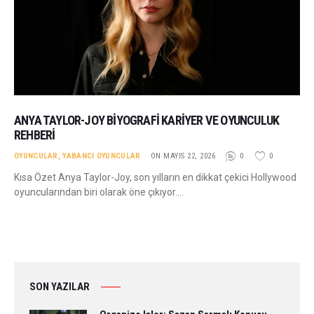
ANYA TAYLOR-JOY BIYOGRAFI KARIYER VE OYUNCULUK
REHBERI
OYUNCULAR
,
YABANCI OYUNCULAR
ON MAYIS 22, 2026
0
0
Kısa Özet Anya Taylor-Joy, son yılların en dikkat çekici Hollywood
oyuncularından biri olarak öne çıkıyor.…
SON YAZILAR