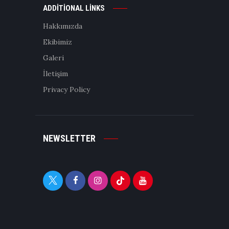
ADDITIONAL LINKS
Hakkımızda
Ekibimiz
Galeri
İletişim
Privacy Policy
NEWSLETTER