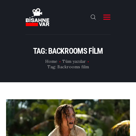
ANA SAYFA
FILMLER
TAG: BACKROOMS FILM
DIZILER
Home
Tüm yazılar
Tag: Backrooms film
OYUNCULAR
DAHA FAZLASI