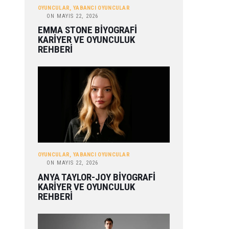
OYUNCULAR
,
YABANCI OYUNCULAR
ON
MAYIS 22, 2026
EMMA STONE BIYOGRAFI
KARIYER VE OYUNCULUK
REHBERI
OYUNCULAR
,
YABANCI OYUNCULAR
ON
MAYIS 22, 2026
ANYA TAYLOR-JOY BIYOGRAFI
KARIYER VE OYUNCULUK
REHBERI