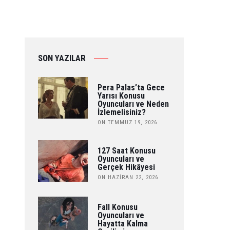
SON YAZILAR
Pera Palas’ta Gece
Yarısı Konusu
Oyuncuları ve Neden
İzlemelisiniz?
ON TEMMUZ 19, 2026
127 Saat Konusu
Oyuncuları ve
Gerçek Hikâyesi
ON HAZIRAN 22, 2026
Fall Konusu
Oyuncuları ve
Hayatta Kalma