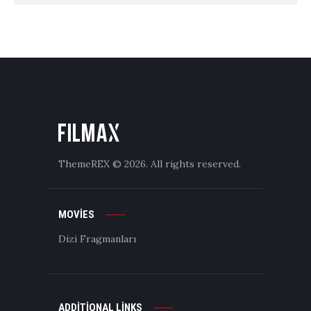
ThemeREX
© 2026. All rights reserved.
MOVIES
Dizi Fragmanları
ADDITIONAL LINKS