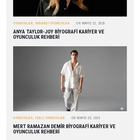
OYUNCULAR
,
YABANCI OYUNCULAR
ON
MAYIS 22, 2026
ANYA TAYLOR-JOY BIYOGRAFI KARIYER VE
OYUNCULUK REHBERI
OYUNCULAR
,
YERLI OYUNCULAR
ON
MAYIS 20, 2026
MERT RAMAZAN DEMIR BIYOGRAFI KARIYER VE
OYUNCULUK REHBERI